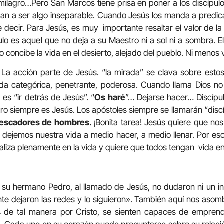
milagro…Pero San Marcos tiene prisa en poner a los discípulo
van a ser algo inseparable. Cuando Jesús los manda a predicar
 decir. Para Jesús, es muy importante resaltar el valor de 
ípulo es aquel que no deja a su Maestro ni a sol ni a sombra. 
o concibe la vida en el desierto, alejado del pueblo. Ni menos v
La acción parte de Jesús. “la mirada” se clava sobre est
ada categórica, penetrante, poderosa. Cuando llama Dios no
es “ir detrás de Jesús”. “
Os haré
”… Dejarse hacer… Discípu
ro siempre es Jesús. Los apóstoles siempre se llamarán “discí
escadores de hombres.
¡Bonita tarea! Jesús quiere que no
ejemos nuestra vida a medio hacer, a medio llenar. Por eso
ealiza plenamente en la vida y quiere que todos tengan vida 
 su hermano Pedro, al llamado de Jesús, no dudaron ni un in
te dejaron las redes y lo siguieron». También aquí nos asom
s de tal manera por Cristo, se sienten capaces de empren