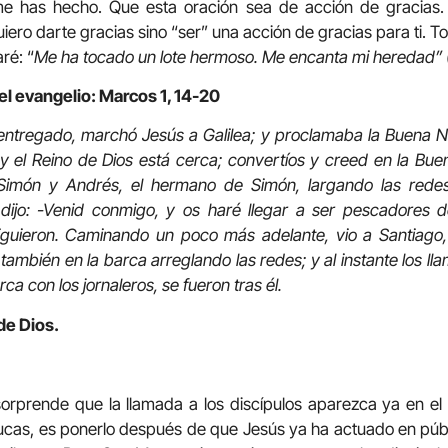
me has hecho. Que esta oración sea de acción de gracias.
quiero darte gracias sino “ser” una acción de gracias para ti. T
ré: “
Me ha tocado un lote hermoso. Me encanta mi heredad” (
el evangelio: Marcos 1, 14-20
ntregado, marchó Jesús a Galilea; y proclamaba la Buena Nu
y el Reino de Dios está cerca; convertíos y creed en la Bu
 Simón y Andrés, el hermano de Simón, largando las rede
dijo: -Venid conmigo, y os haré llegar a ser pescadores d
siguieron. Caminando un poco más adelante, vio a Santiago
mbién en la barca arreglando las redes; y al instante los lla
a con los jornaleros, se fueron tras él.
de Dios.
orprende que la llamada a los discípulos aparezca ya en el
Lucas, es ponerlo después de que Jesús ya ha actuado en púb