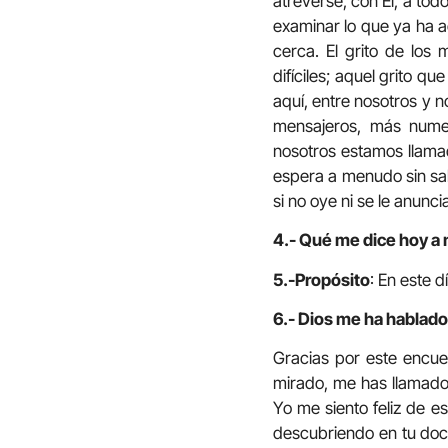
atreverse, con Él, a to
examinar lo que ya ha 
cerca. El grito de lo
difíciles; aquel grito q
aquí, entre nosotros y 
mensajeros, más nume
nosotros estamos llamad
espera a menudo sin sa
si no oye ni se le anunci
4.- Qué me dice hoy a 
5.-Propósito
: En este 
6.- Dios me ha hablado 
Gracias por este encuen
mirado, me has llamado
Yo me siento feliz de e
descubriendo en tu doc