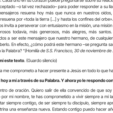
do. Cada uno en su corazón puede preguntarse sobre su relaci
aceptado –o tal vez rechazado– para poder responder a su ll
s mensajeros resuena hoy más que nunca en nuestros oídos,
ue resuena por «toda la tierra […] y hasta los confines del orb
nos invita a perseverar con entusiasmo en la misión, una misió
rosos todavía, más generosos, más alegres, más santos
os a ser este mensajero que nuestro hermano, de cualquier et
berlo. En efecto, ¿cómo podrá este hermano –se pregunta san
a la Palabra? “
(Homilía de S.S. Francisco, 30 de noviembre de 
mí este texto
. (Guardo silencio)
día me comprometo a hacer presente a Jesús en todo lo que h
hoy a mí a través de su Palabra. Y ahora yo le respondo con
tro de oración. Quiero salir de ella convencido de que soy
 por mi nombre, te has comprometido a vivir siempre a mi l
star siempre contigo, de ser siempre tu discípulo, siempre ap
trina una enseñanza nueva. Estando contigo puedo hacer a