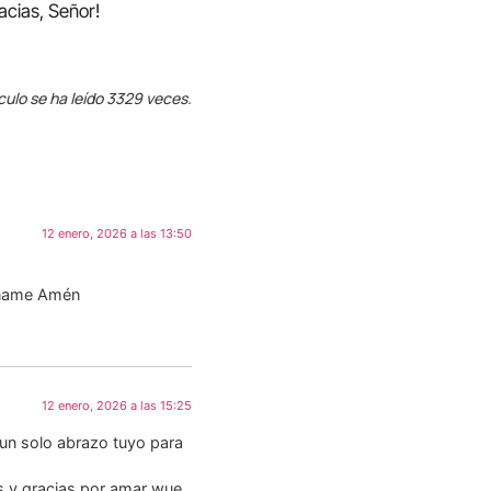
acias, Señor!
culo se ha leído 3329 veces.
12 enero, 2026 a las 13:50
iname Amén
12 enero, 2026 a las 15:25
 un solo abrazo tuyo para
s y gracias por amar wue