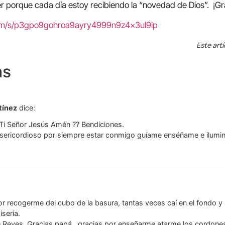
 porque cada día estoy recibiendo la “novedad de Dios”. ¡Gr
com/s/p3gpo9gohroa9ayry4999n9z4x3ul9ip
Este artí
as
tínez
dice:
 Ti Señor Jesús Amén ?? Bendiciones.
isericordioso por siempre estar conmigo guíame enséñame e ilum
or recogerme del cubo de la basura, tantas veces caí en el fondo y
seria.
e Reyes, Gracias papá…gracias por enseñarme atarme los cordone