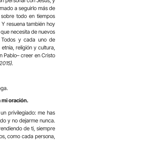
ón personal con Jesús, y
amado a seguirlo más de
 sobre todo en tiempos
e». Y resuena también hoy
n que necesita de nuevos
. Todos y cada uno de
nia, religión y cultura,
 Pablo– creer en Cristo
2015).
aga.
 mi oración.
 un privilegiado: me has
ado y no dejarme nunca.
rendiendo de ti, siempre
ños, como cada persona,