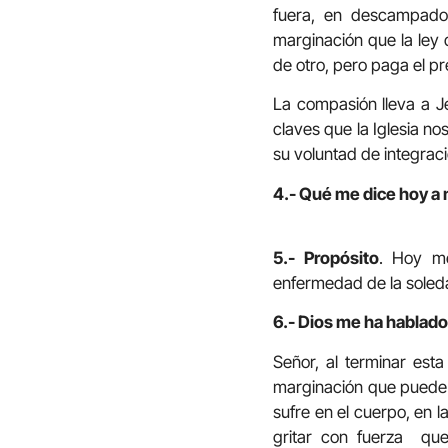
fuera, en descampado”
marginación que la ley 
de otro, pero paga el p
La compasión lleva a J
claves que la Iglesia no
su voluntad de integrac
4.- Qué me dice hoy a 
5.-
Propósito
. Hoy me
enfermedad de la soled
6.- Dios me ha hablado
Señor, al terminar es
marginación que puede h
sufre en el cuerpo, en l
gritar con fuerza que