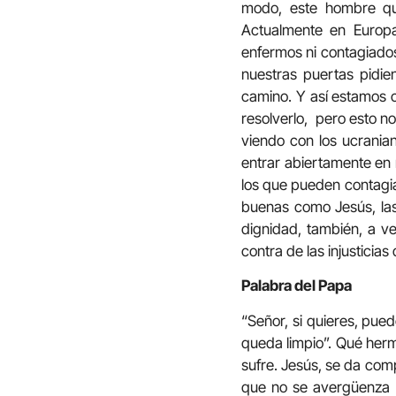
modo, este hombre qu
Actualmente en Europa
enfermos ni contagiados
nuestras puertas pidi
camino. Y así estamos 
resolverlo, pero esto no
viendo con los ucrania
entrar abiertamente en
los que pueden contagia
buenas como Jesús, las
dignidad, también, a v
contra de las injustici
Palabra del Papa
“Señor, si quieres, pued
queda limpio”. Qué her
sufre. Jesús, se da comp
que no se avergüenza 