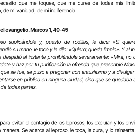
Necesito que me toques, que me cures de todas mis limit
 de mi vanidad, de mi indiferencia.
el evangelio. Marcos 1, 40-45
so suplicándole y, puesto de rodillas, le dice: «Si quier
dió su mano, le tocó y le dijo: «Quiero; queda limpio». Y al in
e despidió al instante prohibiéndole severamente: «Mira, no 
rdote y haz por tu purificación la ofrenda que prescribió Mois
sí que se fue, se puso a pregonar con entusiasmo y a divulgar
ntarse en público en ninguna ciudad, sino que se quedaba a
l de todas partes.
para evitar el contagio de los leprosos, los excluían y los en
manera. Se acerca al leproso, le toca, le cura, y lo reinsert