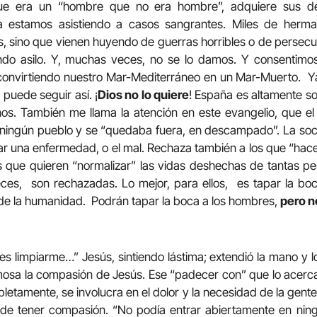
e era un “hombre que no era hombre”, adquiere sus de
 estamos asistiendo a casos sangrantes. Miles de herman
, sino que vienen huyendo de guerras horribles o de persecu
endo asilo. Y, muchas veces, no se lo damos. Y consentimo
convirtiendo nuestro Mar-Mediterráneo en un Mar-Muerto. Ya 
 puede seguir así. ¡
Dios no lo quiere
! España es altamente so
nos. También me llama la atención en este evangelio, que 
 ningún pueblo y se “quedaba fuera, en descampado”. La soc
r una enfermedad, o el mal. Rechaza también a los que “hace
 que quieren “normalizar” las vidas deshechas de tantas pe
eces, son rechazadas. Lo mejor, para ellos, es tapar la bo
as de la humanidad. Podrán tapar la boca a los hombres,
pero n
es limpiarme…” Jesús, sintiendo lástima; extendió la mano y l
mosa la compasión de Jesús. Ese “padecer con” que lo acer
letamente, se involucra en el dolor y la necesidad de la gent
de tener compasión. “No podía entrar abiertamente en nin