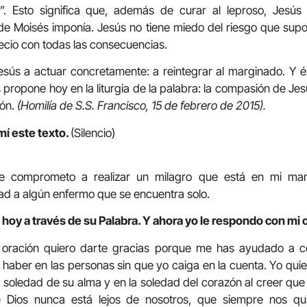
. Esto significa que, además de curar al leproso, Jesús
de Moisés imponía. Jesús no tiene miedo del riesgo que supo
recio con todas las consecuencias.
esús a actuar concretamente: a reintegrar al marginado. Y 
s propone hoy en la liturgia de la palabra: la compasión de Je
ión.
(Homilía de S.S. Francisco, 15 de febrero de 2015).
mí este texto.
(Silencio)
 comprometo a realizar un milagro que está en mi mano:
ad a algún enfermo que se encuentra solo.
 hoy a través de su Palabra. Y ahora yo le respondo con mi 
ta oración quiero darte gracias porque me has ayudado a c
aber en las personas sin que yo caiga en la cuenta. Yo quier
a soledad de su alma y en la soledad del corazón al creer que 
 Dios nunca está lejos de nosotros, que siempre nos qu