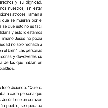
rechos y su dignidad.
os nuestros, sin estar
ciones atroces, llaman a
s que se mueran por el
sé que esto no es fácil
lidaria y esto lo estamos
el mismo Jesús no podía
iedad no sólo rechaza a
n el bien”. Las personas
rsonas y devolverles su
ca de los que hablan en
o a Dios
.
o tocó diciendo: “Quiero:
caba a cada persona que
e. Jesús tiene un corazón
gún pueblo; se quedaba