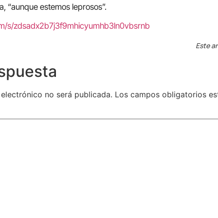
a, “aunque estemos leprosos”.
com/s/zdsadx2b7j3f9mhicyumhb3ln0vbsrnb
Este ar
espuesta
 electrónico no será publicada.
Los campos obligatorios e