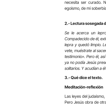
necesita ser curado. 
egoísmo, de mi soberbia,
2.- Lectura sosegada d
Se le acerca un lepro
Compadecido de él, exten
lepra y quedó limpio. L
vete, muéstrate al sace
testimonio». Pero él, a
ya no podía Jesús prese
solitarios. Y acudían a é
3.- Qué dice el texto.
Meditación-reflexión
Las leyes del judaísmo, 
Pero Jesús obra de otra 