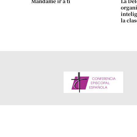
Mándame ir a ti
La Del
organi
intelig
la cla