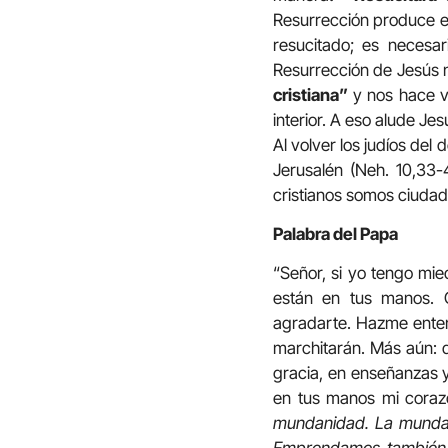
Resurrección produce es
resucitado; es necesa
Resurrección de Jesús n
cristiana”
y nos hace vi
interior. A eso alude Je
Al volver los judíos del
Jerusalén (Neh. 10,33-
cristianos somos ciudad
Palabra del Papa
“Señor, si yo tengo mi
están en tus manos. Q
agradarte. Hazme entend
marchitarán. Más aún: q
gracia, en enseñanzas 
en tus manos mi coraz
mundanidad. La mundanid