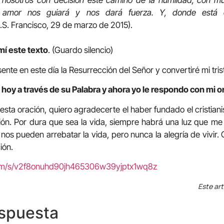
osotros con decisión este camino de la humildad, con mu
l amor nos guiará y nos dará fuerza. Y, donde está é
.S. Francisco, 29 de marzo de 2015).
mí este texto
. (Guardo silencio)
ente en este día la Resurrección del Señor y convertiré mi tri
 hoy a través de su Palabra y ahora yo le respondo con mi o
esta oración, quiero agradecerte el haber fundado el cristian
ión. Por dura que sea la vida, siempre habrá una luz que m
 nos pueden arrebatar la vida, pero nunca la alegría de vivir. 
ión.
com/s/v2f8onuhd90jh465306w39yjptx1wq8z
Este art
espuesta