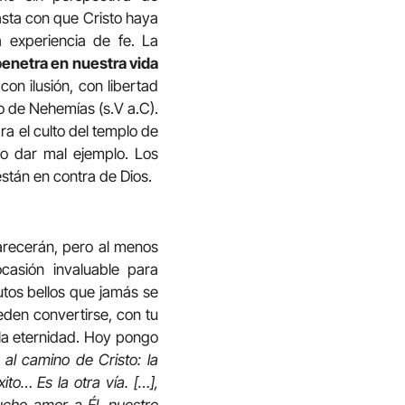
asta con que Cristo haya
 experiencia de fe. La
enetra en nuestra vida
con ilusión, con libertad
po de Nehemías (s.V a.C).
ra el culto del templo de
no dar mal ejemplo. Los
stán en contra de Dios.
arecerán, pero al menos
casión invaluable para
utos bellos que jamás se
eden convertirse, con tu
la eternidad. Hoy pongo
 al camino de Cristo: la
to… Es la otra vía. […],