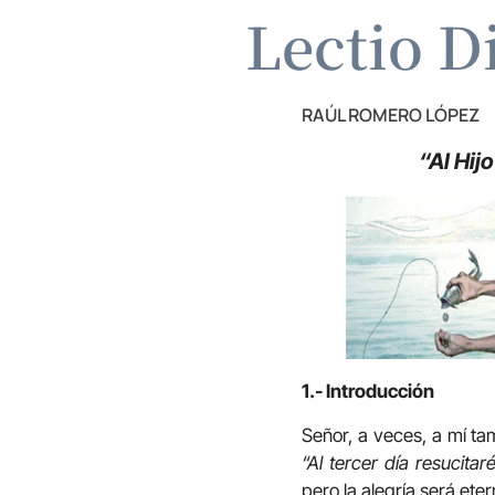
Lectio D
RAÚL ROMERO LÓPEZ
“Al Hij
1.- Introducción
Señor, a veces, a mí ta
“Al tercer día resucitaré
pero la alegría será ete