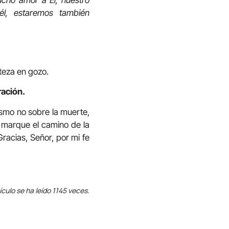
cho amor a Él, nuestro
l, estaremos también
steza en gozo.
ración.
ismo no sobre la muerte,
e marque el camino de la
Gracias, Señor, por mi fe
ículo se ha leído 1145 veces.