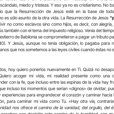
cándalo, miedo y tristeza. Y eso ya no es cristianismo. No b
rio que la Resurrección de Jesús esté en la base de toda
o es sólo asunto de la otra vida. La Resurrección de Jesús
“p
vir no como esclavos sino como hijos, es decir, con alegría, 
sús también con el tema del impuesto religioso. Venía del tiem
 destierro de Babilonia se comprometieron a pagar un tributo pa
40). Y Jesús, aunque no tenía obligación, lo pagaba para 
anos que nos sometemos a las leyes civiles cuando éstas no e
edos, hoy quiero ponerlos nuevamente en Ti. Quizá no desap
uiero acoger mi vida, mi realidad presente como una o
er con la fe, que incluso entre las espinas de la vida hay fr
ue incluso los momentos que serían «dignos» de olvidar, pu
y experiencias para engrandecer el corazón y caminar hacia 
ón, para caminar mi vida como Tú.
«Hay otra vía, contraria
ad nos ofrece el camino de la vanidad, del orgullo, del éxi