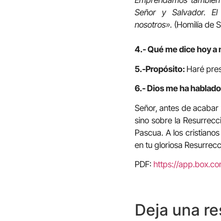
Emprendamos también n
Señor y Salvador. E
nosotros».
(Homilía de S
4.- Qué me dice hoy a 
5.-Propósito:
Haré pres
6.- Dios me ha hablado
Señor, antes de acabar 
sino sobre la Resurrecc
Pascua. A los cristianos
en tu gloriosa Resurrecc
PDF:
https://app.box.
Deja una r