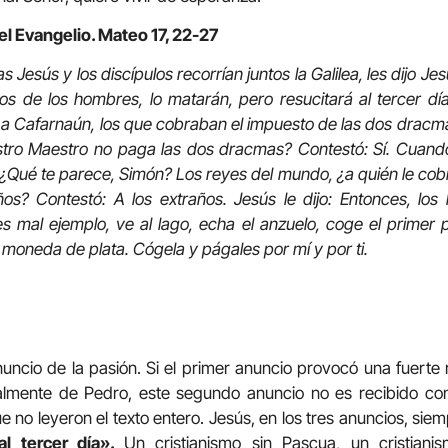
el Evangelio. Mateo 17, 22-27
 Jesús y los discípulos recorrían juntos la Galilea, les dijo Je
s de los hombres, lo matarán, pero resucitará al tercer día
n a Cafarnaún, los que cobraban el impuesto de las dos drac
stro Maestro no paga las dos dracmas? Contestó: Sí. Cuando
 ¿Qué te parece, Simón? Los reyes del mundo, ¿a quién le cob
ños? Contestó: A los extraños. Jesús le dijo: Entonces, los 
 mal ejemplo, ve al lago, echa el anzuelo, coge el primer 
moneda de plata. Cógela y págales por mí y por ti.
uncio de la pasión. Si el primer anuncio provocó una fuerte 
ialmente de Pedro, este segundo anuncio no es recibido con
 no leyeron el texto entero. Jesús, en los tres anuncios, sie
al tercer día».
Un cristianismo sin Pascua, un cristiani