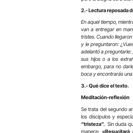
2.- Lectura reposada d
En aquel tiempo, mientras
van a entregar en mano
tristes. Cuando llegaro
y le preguntaron: ¿Vue
adelantó a preguntarle:
sus hijos o a los extra
embargo, para no darles
boca y encontrarás una 
3.- Qué dice el texto.
Meditación-reflexión
Se trata del segundo an
los discípulos y espec
“tristeza”.
Sin duda que
manera
: «Resucitará 