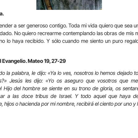
a.
ender a ser generoso contigo. Toda mi vida quiero que sea 
dado. No quiero recrearme contemplando las obras de mis 
o lo haya recibido. Y sólo cuando me siento un puro regal
l Evangelio. Mateo 19, 27-29
 la palabra, le dijo: «Ya lo ves, nosotros lo hemos dejado 
s?» Jesús les dijo: «Yo os aseguro que vosotros que me
 Hijo del hombre se siente en su trono de gloria, os senta
gar a las doce tribus de Israel. Y todo aquel que haya d
 hijos o hacienda por mi nombre, recibirá el ciento por uno y