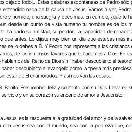
mos dejado todo!… Estas palabras espontáneas de Pedro sólo 
a entendido nada de la causa de Jesús. Vamos a ver, Pedr
pobre y humilde, una suegra y poco más. En cambio, ¿qué te 
. Aun desde un punto de vista humano tu nombre es de los 
 te ha dado su amistad, su perdón, la capacidad de rehabilita
mo que antes. Lo dijiste muy bien un día que estabas más in
nes se lo debes a Él. Y Pedro nos representa a los cristiano
amos, de los inmensos favores que le hacemos a Dios. En re
o hablamos del Reino de Dios sin “haber descubierto el tesor
n haber descubierto el evangelio como la “perla más preciosa
sin estar de Él enamorados. Y así nos van las cosas…
S. Benito. Ese hombre feliz y contento con su Dios. Lleva en s
 servicio y en su corazón su encendido amor a Jesucristo.
a Jesús, es la respuesta a la gratuidad del amor y de la salv
a con Jesús sea con el mundo, sea con la pobreza que, con