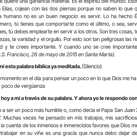
ue quiere una ganancia material. Es el espíritu del mundo. Eso
a Elías, cojean con las dos piernas porque no saben lo que
a humano no es un buen negocio: es servir. Lo ha hecho Él,
imero, tú tienes que comportarte como el último, o sea, servi
nes, tú debes emplearte en servir a los otros. Son tres cosas, t
ezas, la vanidad y el orgullo. Por esto son tan peligrosas las r
ad y te crees importante. Y cuando uno se cree importante
S.S. Francisco, 26 de mayo de 2015 en Santa Marta).
mí esta palabra bíblica ya meditada.
(Silencio)
momento en el día para pensar un poco en lo que Dios me ha 
un poco de vergüenza
hoy a mí a través de su palabra. Y ahora yo le respondo con
 a ser un poco más humilde o, como decía el Papa San Juan XX
. Muchas veces he pensado en mis trabajos, mis sacrificio
 la cuenta de los inmensos e inmerecidos favores que Dios m
trabajar en su viña es una gracia que nunca debo dejar de