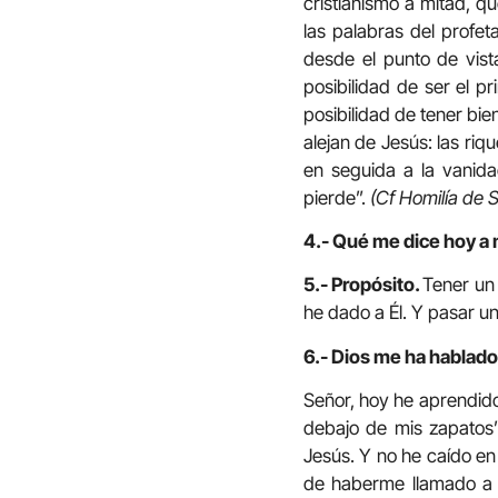
cristianismo a mitad, q
las palabras del profet
desde el punto de vist
posibilidad de ser el pr
posibilidad de tener bie
alejan de Jesús: las riqu
en seguida a la vanid
pierde”.
(Cf Homilía de 
4.- Qué me dice hoy a 
5.- Propósito.
Tener un 
he dado a Él. Y pasar 
6.- Dios me ha hablado 
Señor, hoy he aprendido
debajo de mis zapatos”
Jesús. Y no he caído en
de haberme llamado a 