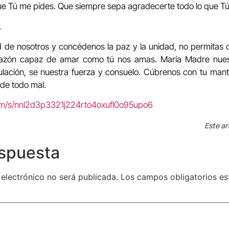
ue Tú me pides. Que siempre sepa agradecerte todo lo que T
.
d de nosotros y concédenos la paz y la unidad, no permitas 
zón capaz de amar como tú nos amas. María Madre nuestr
ribulación, se nuestra fuerza y consuelo. Cúbrenos con tu man
 de todo mal.
com/s/nnl2d3p3321j224rto4oxufl0o95upo6
Este ar
espuesta
 electrónico no será publicada.
Los campos obligatorios e