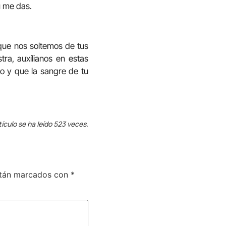
ú me das.
que nos soltemos de tus
a, auxílianos en estas
to y que la sangre de tu
tículo se ha leído 523 veces.
stán marcados con
*