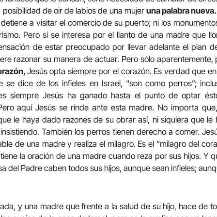
la posibilidad de oir de labios de una mujer
una palabra nueva
 detiene a visitar el comercio de su puerto; ni los monumentos
ismo. Pero sí se interesa por el llanto de una madre que llo
nsación de estar preocupado por llevar adelante el plan de
uiere razonar su manera de actuar. Pero sólo aparentemente
corazón,
Jesús opta siempre por el corazón. Es verdad que en
e se dice de los infieles en Israel, “son como perros”; incl
es siempre Jesús ha ganado hasta el punto de optar és
Pero aquí Jesús se rinde ante esta madre. No importa que, 
ue le haya dado razones de su obrar así, ni siquiera que l
o insistiendo. También los perros tienen derecho a comer. Jesú
ble de una madre y realiza el milagro. Es el “milagro del cor
e tiene la oración de una madre cuando reza por sus hijos. Y 
sa del Padre caben todos sus hijos, aunque sean infieles; aun
a, y una madre que frente a la salud de su hijo, hace de to