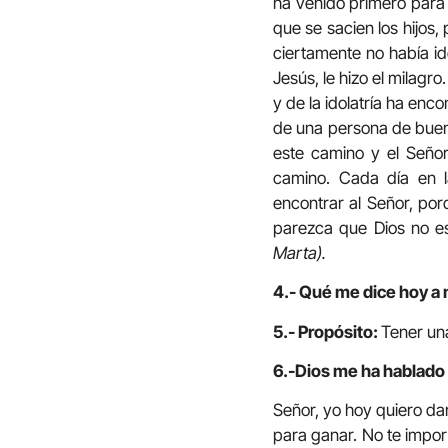
ha venido primero para l
que se sacien los hijos,
ciertamente no había id
Jesús, le hizo el milagro
y de la idolatría ha enco
de una persona de buena
este camino y el Señor
camino. Cada día en l
encontrar al Señor, por
parezca que Dios no e
Marta).
4.- Qué me dice hoy a 
5.- Propósito:
Tener un
6.-Dios me ha hablado 
Señor, yo hoy quiero da
para ganar. No te impor