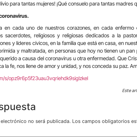
livio para tantas mujeres! ¡Qué consuelo para tantas madres q
coronavirus.
a en cada uno de nuestros corazones, en cada enfermo de
s sacerdotes, religiosos y religiosas dedicados a la pasto
nes y líderes cívicos, en la familia que está en casa, en nues
oprimida y maltratada, en personas que hoy no tienen un pan
querido a causa del coronavirus u otra enfermedad. Que Cris
ca la fe, nos llene de amor y unidad, y nos conceda su paz. A
om/s/opz9r6p5f23uau3vqriehdk9siglzkel
Este ar
espuesta
 electrónico no será publicada.
Los campos obligatorios e