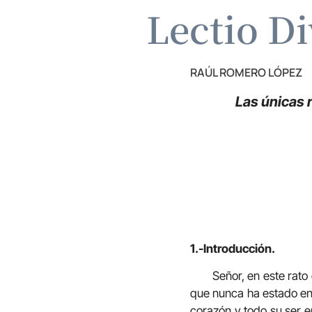
Lectio Di
RAÚL ROMERO LÓPEZ
Las únicas 
1.-Introducción.
Señor, en este rato
que nunca ha estado en 
corazón y todo su ser e