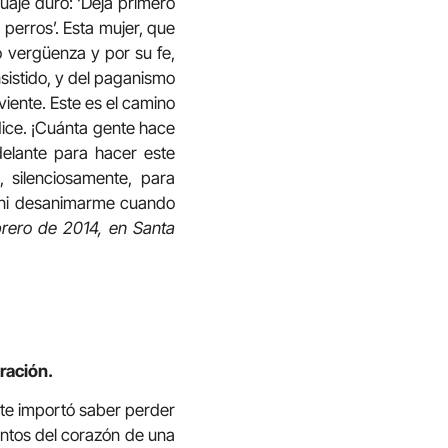
guaje duro: ‘Deja primero
 perros’. Esta mujer, que
o vergüenza y por su fe,
insistido, y del paganismo
iviente. Este es el camino
dice. ¡Cuánta gente hace
delante para hacer este
 silenciosamente, para
ir ni desanimarme cuando
brero de 2014, en Santa
ración.
 te importó saber perder
entos del corazón de una