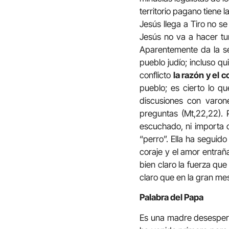
territorio pagano tiene 
Jesús llega a Tiro no se
Jesús no va a hacer tur
Aparentemente da la se
pueblo judío; incluso q
conflicto
la razón y el 
pueblo; es cierto lo qu
discusiones con varon
preguntas (Mt,22,22). 
escuchado, ni importa q
“perro”. Ella ha seguid
coraje y el amor entraña
bien claro la fuerza qu
claro que en la gran me
Palabra del Papa
Es una madre desesperad