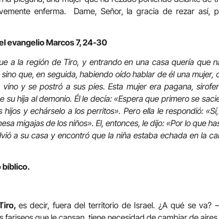
ravemente enferma. Dame, Señor, la gracia de rezar así, p
el evangelio Marcos 7, 24-30
 fue a la región de Tiro, y entrando en una casa quería que n
, sino que, en seguida, habiendo oído hablar de él una mujer, 
 vino y se postró a sus pies. Esta mujer era pagana, sirofen
su hija al demonio. Él le decía: «Espera que primero se sacie
 hijos y echárselo a los perritos». Pero ella le respondió: «S
esa migajas de los niños». El, entonces, le dijo: «Por lo que ha
Volvió a su casa y encontró que la niña estaba echada en la 
 bíblico.
Tiro,
es decir, fuera del territorio de Israel. ¿A qué se va?
os fariseos que le cansan, tiene necesidad de cambiar de aire