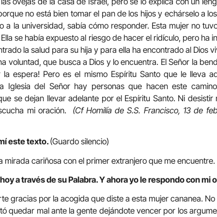
as ovejas de la casa de Israel, pero se lo explica con un len
 porque no está bien tomar el pan de los hijos y echárselo a los
o a la universidad, sabía cómo responder. Esta mujer no tuv
. Ella se había expuesto al riesgo de hacer el ridículo, pero ha 
ntrado la salud para su hija y para ella ha encontrado al Dios v
 voluntad, que busca a Dios y lo encuentra. El Señor la ben
 la espera! Pero es el mismo Espíritu Santo que le lleva a
a Iglesia del Señor hay personas que hacen este camino,
que se dejan llevar adelante por el Espíritu Santo. Ni desist
scucha mi oración.
(Cf Homilía de S.S. Francisco, 13 de fe
mí este texto.
(Guardo silencio)
a mirada cariñosa con el primer extranjero que me encuentre.
hoy a través de su Palabra. Y ahora yo le respondo con mi o
rte gracias por la acogida que diste a esta mujer cananea. No
tó quedar mal ante la gente dejándote vencer por los argum