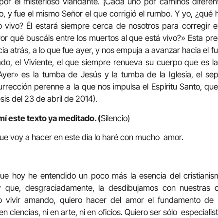
r el misterioso viandante. ¡Cada uno por caminos diferen
o, y fue el mismo Señor el que corrigió el rumbo. Y yo, ¿qu
o vivo? Él estará siempre cerca de nosotros para corregir 
r qué buscáis entre los muertos al que está vivo?» Esta pr
cia atrás, a lo que fue ayer, y nos empuja a avanzar hacia el fu
ado, el Viviente, el que siempre renueva su cuerpo que es la
Ayer» es la tumba de Jesús y la tumba de la Iglesia, el se
surrección perenne a la que nos impulsa el Espíritu Santo, qu
sis del 23 de abril de 2014).
mí este texto ya meditado. (
Silencio)
ue voy a hacer en este día lo haré con mucho amor.
que hoy he entendido un poco más la esencia del cristianism
y que, desgraciadamente, la desdibujamos con nuestras 
ero vivir amando, quiero hacer del amor el fundamento de 
en ciencias, ni en arte, ni en oficios. Quiero ser sólo especial