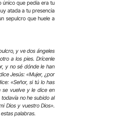
 único que pedía era tu
uy atada a tu presencia
 un sepulcro que huele a
epulcro, y ve dos ángeles
ro a los pies. Drícenle
or, y no sé dónde le han
 dice Jesús: «Mujer, ¿por
ce: «Señor, si tú lo has
a se vuelve y le dice en
 todavía no he subido al
i Dios y vuestro Dios».
 estas palabras.