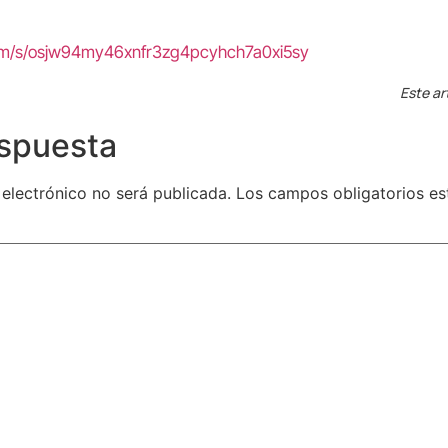
com/s/osjw94my46xnfr3zg4pcyhch7a0xi5sy
Este ar
espuesta
 electrónico no será publicada.
Los campos obligatorios e