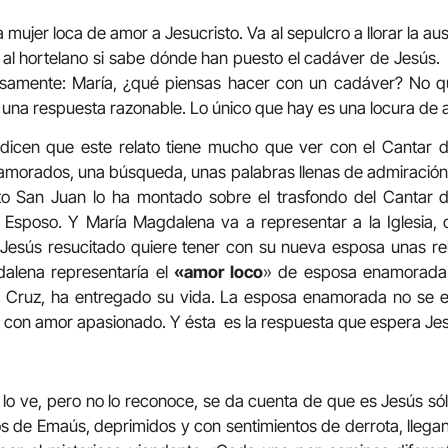
mujer loca de amor a Jesucristo. Va al sepulcro a llorar la au
al hortelano si sabe dónde han puesto el cadáver de Jesús. El
samente: María, ¿qué piensas hacer con un cadáver? No q
una respuesta razonable. Lo único que hay es una locura de
dicen que este relato tiene mucho que ver con el Cantar 
namorados, una búsqueda, unas palabras llenas de admiración
o San Juan lo ha montado sobre el trasfondo del Cantar d
 Esposo. Y María Magdalena va a representar a la Iglesia
 Jesús resucitado quiere tener con su nueva esposa unas re
alena representaría el
«amor loco
» de esposa enamorada
 Cruz, ha entregado su vida. La esposa enamorada no se e
ino con amor apasionado. Y ésta es la respuesta que espera Je
 lo ve, pero no lo reconoce, se da cuenta de que es Jesús sól
os de Emaús, deprimidos y con sentimientos de derrota, llega