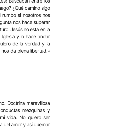
tes! Buscaban entre los
é hago? ¿Qué camino sigo
el rumbo si nosotros nos
egunta nos hace superar
turo. Jesús no está en la
 Iglesia y lo hace andar
pulcro de la verdad y la
e nos da plena libertad.»
o. Doctrina maravillosa
conductas mezquinas y
mi vida. No quiero ser
ista del amor y así quemar