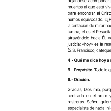
dejándose acompañar po
muertos al que está viv
para encontrar al Crist
hemos equivocado. «¿Po
la tentación de mirar ha
tumba, él es el Resucit
atrayéndolo hacia Él. «
justicia; «hoy» es la re
(S.S. Francisco, cateque
4.- Qué me dice hoy a 
5.- Propósito.
Todo lo q
6.- Oración.
Gracias, Dios mío, por
centrada en el amor 
rastreras. Señor, qui
especialista de nada: ni 