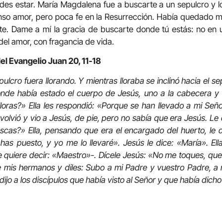
es estar. María Magdalena fue a buscarte a un sepulcro y lo
nso amor, pero poca fe en la Resurrección. Había quedado m
arte. Dame a mí la gracia de buscarte donde tú estás: no en
 del amor, con fragancia de vida.
del Evangelio
Juan 20, 11-18
pulcro fuera llorando. Y mientras lloraba se inclinó hacia el s
nde había estado el cuerpo de Jesús, uno a la cabecera y ot
 lloras?» Ella les respondió: «Porque se han llevado a mi Señ
volvió y vio a Jesús, de pie, pero no sabía que era Jesús. Le
scas?» Ella, pensando que era el encargado del huerto, le di
has puesto, y yo me lo llevaré». Jesús le dice: «María». Ell
quiere decir: «Maestro»-. Dícele Jesús: «No me toques, que
 mis hermanos y diles: Subo a mi Padre y vuestro Padre, a m
jo a los discípulos que había visto al Señor y que había dicho