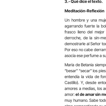
3.- Qué dice el texto.
Meditación-Reflexión
Un hombre y una muje
agarrando fuerte la bo
frasco lleno del mejo
derroche, de la sin-me
demostrarle al Señor to
Por eso no cabe derrama
asocia ese perfume a su
María de Betania siempre
“besar” “secar” los pie
entendía la vida de for
Castillo). Y, desde en
amores a medias, los a
amor:
el de amar sin 
muy humano. Sabe todo l