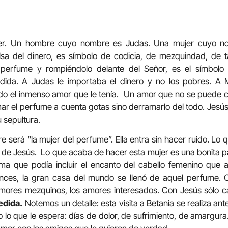
r. Un hombre cuyo nombre es Judas. Una mujer cuyo no
lsa del dinero, es símbolo de codicia, de mezquindad, de t
r perfume y rompiéndolo delante del Señor, es el símbolo 
dida. A Judas le importaba el dinero y no los pobres. A M
do el inmenso amor que le tenía. Un amor que no se puede con
r el perfume a cuenta gotas sino derramarlo del todo. Jesús 
 sepultura.
 será “la mujer del perfume”. Ella entra sin hacer ruido. Lo q
s de Jesús. Lo que acaba de hacer esta mujer es una bonita p
ma que podía incluir el encanto del cabello femenino que a
tonces, la gran casa del mundo se llenó de aquel perfume.
mores mezquinos, los amores interesados. Con Jesús sólo 
medida.
Notemos un detalle: esta visita a Betania se realiza ant
o que le espera: días de dolor, de sufrimiento, de amargura