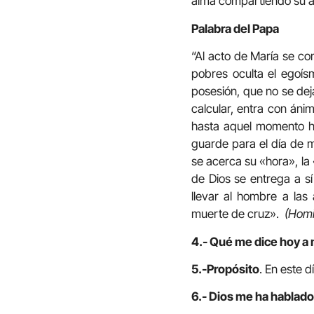
alma compartiendo su a
Palabra del Papa
“Al acto de María se con
pobres oculta el egoís
posesión, que no se dej
calcular, entra con áni
hasta aquel momento hab
guarde para el día de m
se acerca su «hora», la 
de Dios se entrega a s
llevar al hombre a las
muerte de cruz».
(Homil
4.- Qué me dice hoy a 
5.-Propósito
. En este 
6.- Dios me ha hablado 