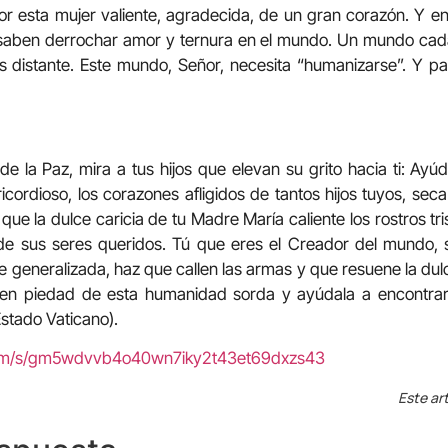
or esta mujer valiente, agradecida, de un gran corazón. Y en 
saben derrochar amor y ternura en el mundo. Un mundo cada
 distante. Este mundo, Señor, necesita “humanizarse”. Y para 
de la Paz, mira a tus hijos que elevan su grito hacia ti: Ayúd
icordioso, los corazones afligidos de tantos hijos tuyos, seca
que la dulce caricia de tu Madre María caliente los rostros tr
de sus seres queridos. Tú que eres el Creador del mundo, s
e generalizada, haz que callen las armas y que resuene la dulc
ten piedad de esta humanidad sorda y ayúdala a encontrar
Estado Vaticano).
com/s/gm5wdvvb4o40wn7iky2t43et69dxzs43
Este art