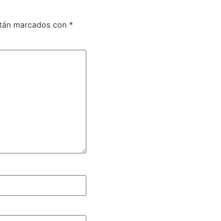
stán marcados con
*