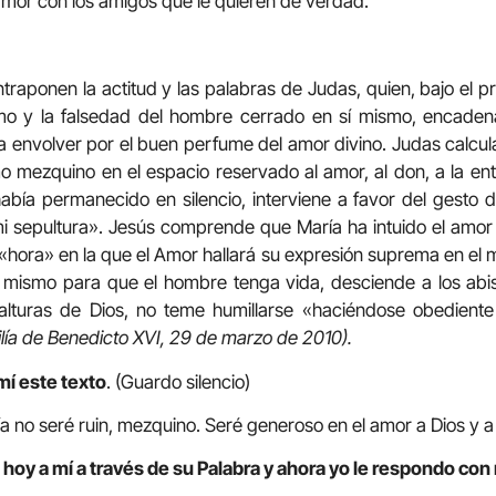
mor con los amigos que le quieren de verdad.
traponen la actitud y las palabras de Judas, quien, bajo el p
mo y la falsedad del hombre cerrado en sí mismo, encaden
a envolver por el buen perfume del amor divino. Judas calcul
mo mezquino en el espacio reservado al amor, al don, a la ent
ía permanecido en silencio, interviene a favor del gesto d
i sepultura». Jesús comprende que María ha intuido el amor
«hora» en la que el Amor hallará su expresión suprema en el m
í mismo para que el hombre tenga vida, desciende a los ab
 alturas de Dios, no teme humillarse «haciéndose obedient
ía de Benedicto XVI, 29 de marzo de 2010).
mí este texto
. (Guardo silencio)
día no seré ruin, mezquino. Seré generoso en el amor a Dios y 
hoy a mí a través de su Palabra y ahora yo le respondo con 