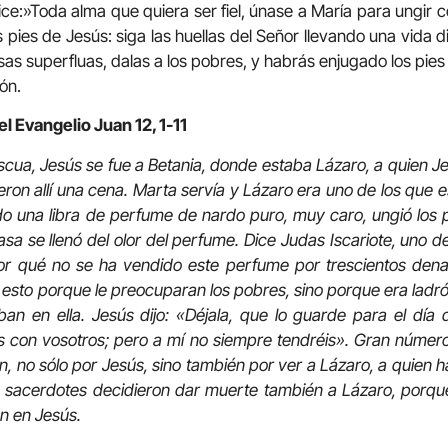
ce:»Toda alma que quiera ser fiel, únase a María para ungir 
 pies de Jesús: siga las huellas del Señor llevando una vida 
cosas superfluas, dalas a los pobres, y habrás enjugado los pi
ón.
l Evangelio Juan 12, 1-11
ascua, Jesús se fue a Betania, donde estaba Lázaro, a quien J
eron allí una cena. Marta servía y Lázaro era uno de los que 
o una libra de perfume de nardo puro, muy caro, ungió los p
asa se llenó del olor del perfume. Dice Judas Iscariote, uno de 
or qué no se ha vendido este perfume por trescientos dena
esto porque le preocuparan los pobres, sino porque era ladrón
an en ella. Jesús dijo: «Déjala, que lo guarde para el día
s con vosotros; pero a mí no siempre tendréis». Gran número
on, no sólo por Jesús, sino también por ver a Lázaro, a quien 
 sacerdotes decidieron dar muerte también a Lázaro, porq
an en Jesús.