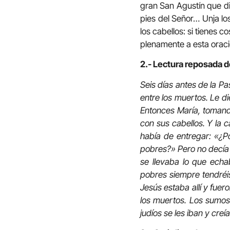
gran San Agustín que di
pies del Señor… Unja los
los cabellos: si tienes 
plenamente a esta oraci
2.- Lectura reposada de
Seis días antes de la P
entre los muertos. Le di
Entonces María, tomand
con sus cabellos. Y la c
había de entregar: «¿P
pobres?» Pero no decía 
se llevaba lo que echab
pobres siempre tendréi
Jesús estaba allí y fuer
los muertos. Los sumos
judíos se les iban y creí