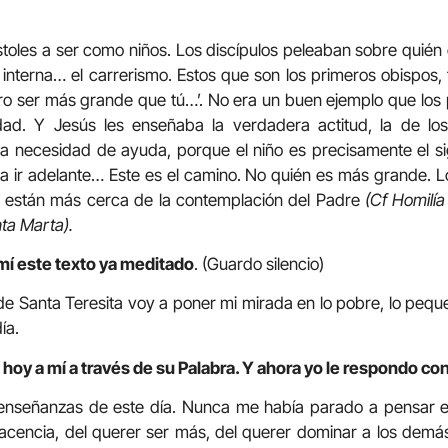
toles a ser como niños. Los discípulos peleaban sobre quién
 interna… el carrerismo. Estos que son los primeros obispos, 
ero ser más grande que tú…’. No era un buen ejemplo que lo
idad. Y Jesús les enseñaba la verdadera actitud, la de los 
la necesidad de ayuda, porque el niño es precisamente el s
ra ir adelante… Este es el camino. No quién es más grande. 
ño están más cerca de la contemplación del Padre
(Cf Homilía
ta Marta).
mí este texto ya meditado
. (Guardo silencio)
 de Santa Teresita voy a poner mi mirada en lo pobre, lo peque
ía.
hoy a mí a través de su Palabra. Y ahora yo le respondo con
 enseñanzas de este día. Nunca me había parado a pensar en
lacencia, del querer ser más, del querer dominar a los de