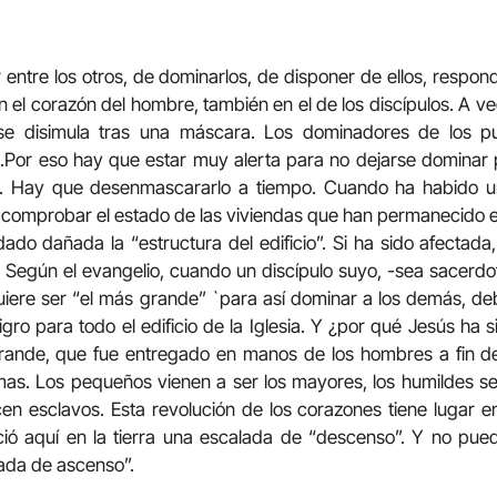
r entre los otros, de dominarlos, de disponer de ellos, respon
n el corazón del hombre, también en el de los discípulos. A ve
se disimula tras una máscara. Los dominadores de los p
.Por eso hay que estar muy alerta para no dejarse dominar
as. Hay que desenmascararlo a tiempo. Cuando ha habido u
 comprobar el estado de las viviendas que han permanecido en 
do dañada la “estructura del edificio”. Si ha sido afectada
o. Según el evangelio, cuando un discípulo suyo, -sea sacerdo
uiere ser “el más grande” `para así dominar a los demás, d
gro para todo el edificio de la Iglesia. Y ¿por qué Jesús ha 
rande, que fue entregado en manos de los hombres a fin de
mas. Los pequeños vienen a ser los mayores, los humildes s
en esclavos. Esta revolución de los corazones tiene lugar 
ició aquí en la tierra una escalada de “descenso”. Y no pued
ada de ascenso”.