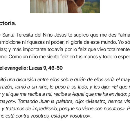
ctoria
.
e Santa Teresita del Niño Jesús te suplico que me des “alm
ambicione ni riquezas ni poder, ni gloria de este mundo. Yo só
as; y más importante todavía por lo feliz que vivo totalme
mo. Como un niño me siento feliz en tus manos y todo lo esper
el evangelio:
Lucas 9, 46-50
itó una discusión entre ellos sobre quién de ellos sería el ma
zón, tomó a un niño, le puso a su lado, y les dijo: «El que 
 y el que me reciba a mí, recibe a Aquel que me ha enviado
 mayor». Tomando Juan la palabra, dijo: «Maestro, hemos vi
y tratamos de impedírselo, porque no viene con nosotros». Pe
 no está contra vosotros, está por vosotros».