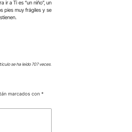
 ir a Ti es “un niño”, un
s pies muy frágiles y se
stienen.
tículo se ha leído 707 veces.
stán marcados con
*