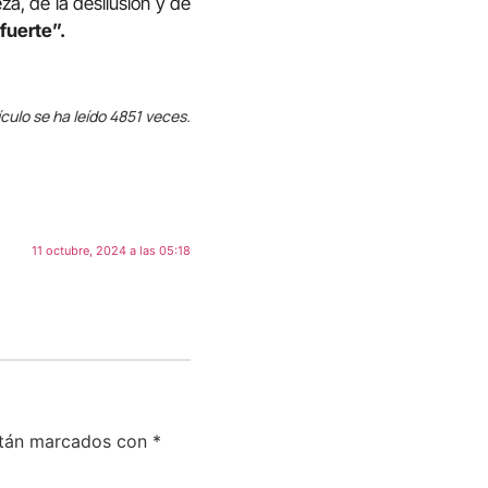
za, de la desilusión y de
fuerte”.
ículo se ha leído 4851 veces.
11 octubre, 2024 a las 05:18
stán marcados con
*