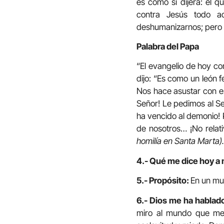
es como si dijera: el 
contra Jesús todo aq
deshumanizarnos; pero “El
Palabra del Papa
“El evangelio de hoy c
dijo: “Es como un león f
Nos hace asustar con est
Señor! Le pedimos al Señ
ha vencido al demonio! P
de nosotros… ¡No relati
homilía en Santa Marta).
4.- Qué me dice hoy a 
5.- Propósito:
En un mun
6.- Dios me ha hablado
miro al mundo que me 