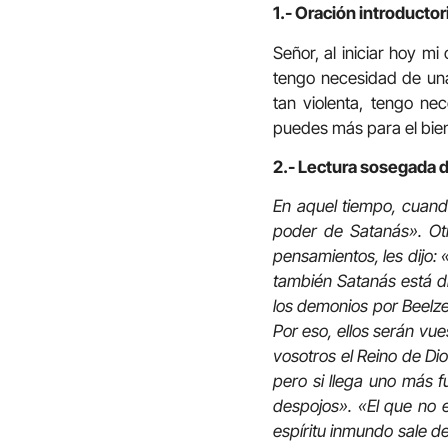
1.- Oración introductor
Señor, al iniciar hoy m
tengo necesidad de un
tan violenta, tengo ne
puedes más para el bien
2.- Lectura sosegada d
En aquel tiempo, cuand
poder de Satanás». Otr
pensamientos, les dijo: 
también Satanás está di
los demonios por Beelze
Por eso, ellos serán vue
vosotros el Reino de Di
pero si llega uno más f
despojos». «El que no 
espíritu inmundo sale d