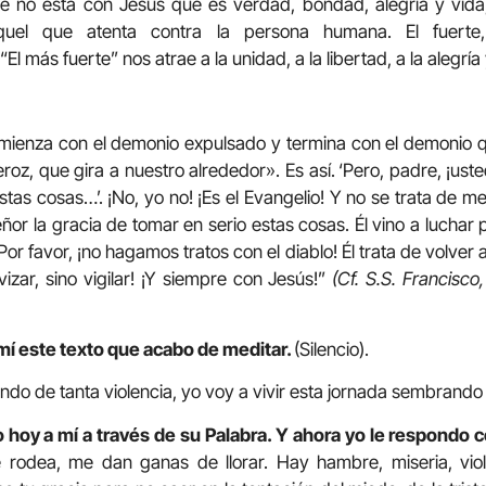
que no está con Jesús que es verdad, bondad, alegría y vid
uel que atenta contra la persona humana. El fuerte,
 más fuerte” nos atrae a la unidad, a la libertad, a la alegría 
omienza con el demonio expulsado y termina con el demonio q
eroz, que gira a nuestro alrededor». Es así.
‘Pero, padre, ¡ust
as cosas…’. ¡No, yo no! ¡Es el Evangelio! Y no se trata de men
or la gracia de tomar en serio estas cosas. Él vino a luchar p
or favor, ¡no hagamos tratos con el diablo! Él trata de volver
vizar, sino vigilar! ¡Y siempre con Jesús!”
(Cf. S.S. Francisco
mí este texto que acabo de meditar.
(Silencio).
do de tanta violencia, yo voy a vivir esta jornada sembrando p
 hoy a mí a través de su Palabra. Y ahora yo le respondo c
rodea, me dan ganas de llorar. Hay hambre, miseria, viole