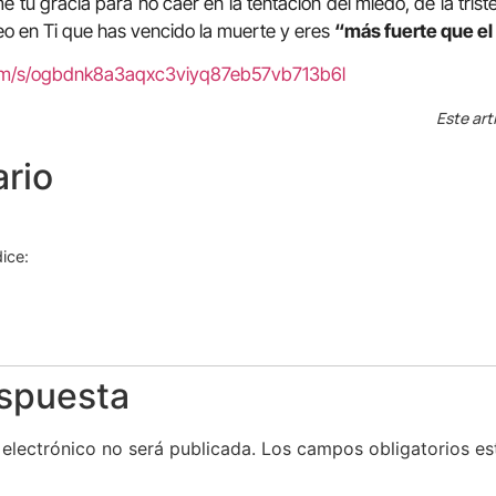
 tu gracia para no caer en la tentación del miedo, de la triste
 creo en Ti que has vencido la muerte y eres
“más fuerte que el 
com/s/ogbdnk8a3aqxc3viyq87eb57vb713b6l
Este art
rio
dice:
espuesta
 electrónico no será publicada.
Los campos obligatorios e