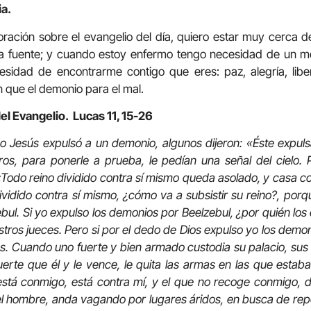
ia.
i oración sobre el evangelio del día, quiero estar muy cerca 
a fuente; y cuando estoy enfermo tengo necesidad de un mé
cesidad de encontrarme contigo que eres: paz, alegría, lib
 que el demonio para el mal.
el Evangelio. Lucas 11, 15-26
o Jesús expulsó a un demonio, algunos dijeron: «Éste expuls
os, para ponerle a prueba, le pedían una señal del cielo. 
«Todo reino dividido contra sí mismo queda asolado, y casa co
vidido contra sí mismo, ¿cómo va a subsistir su reino?, por
bul. Si yo expulso los demonios por Beelzebul, ¿por quién los 
stros jueces. Pero si por el dedo de Dios expulso yo los demo
os. Cuando uno fuerte y bien armado custodia su palacio, sus
uerte que él y le vence, le quita las armas en las que estab
está conmigo, está contra mí, y el que no recoge conmigo,
el hombre, anda vagando por lugares áridos, en busca de repos