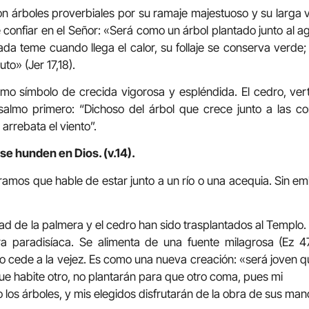
on árboles proverbiales por su ramaje majestuoso y su larga 
 confiar en el Señor: «Será como un árbol plantado junto al a
nada teme cuando llega el calor, su follaje se conserva verde
uto» (Jer 17,18).
o símbolo de crecida vigorosa y espléndida. El cedro, vert
 salmo primero: “Dichoso del árbol que crece junto a las co
arrebata el viento”.
 se hunden en Dios. (v.14).
amos que hable de estar junto a un río o una acequia. Sin em
d de la palmera y el cedro han sido trasplantados al Templo. 
ra paradisíaca. Se alimenta de una fuente milagrosa (Ez 47)
 no cede a la vejez. Es como una nueva creación: «será joven 
ue habite otro, no plantarán para que otro coma, pues mi
 los árboles, y mis elegidos disfrutarán de la obra de sus man