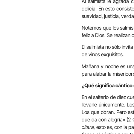
Al salmista le agrada 
delicia. En esto consist
suavidad, justicia, verd
Notemos que los salmis
feliz a Dios. Se realiza
El salmista no sólo invit
de vinos exquisitos.
Mañana y noche es una f
para alabar la misericord
¿Qué significa cántico
En el salterio de diez c
llevarle únicamente. Los
Los que obran. Pero est
que da con alegría» (2 
cítara,
esto es, con la p