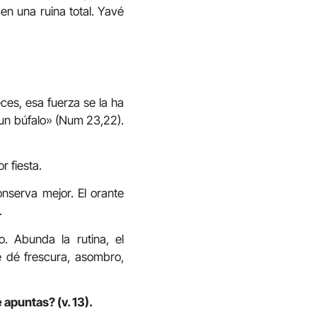
en una ruina total. Yavé
ces, esa fuerza se la ha
 un búfalo» (Num 23,22).
r fiesta.
onserva mejor. El orante
.
o. Abunda la rutina, el
 dé frescura, asombro,
 apuntas? (v. 13).