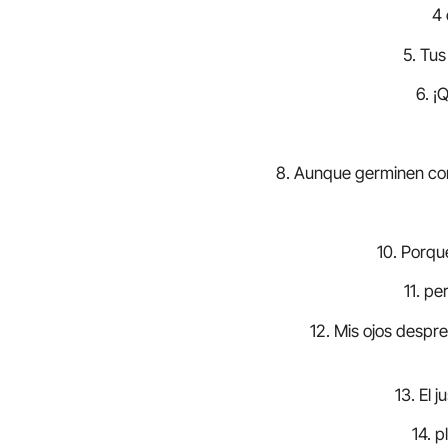
4 
5. Tus
6. ¡
8. Aunque germinen com
10. Porqu
11. pe
12. Mis ojos despre
13. El 
14. p