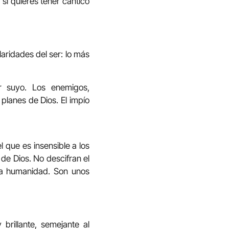
, si quieres tener cántico
aridades del ser: lo más
or suyo. Los enemigos,
planes de Dios. El impío
l que es insensible a los
 de Dios. No descifran el
 la humanidad. Son unos
brillante, semejante al