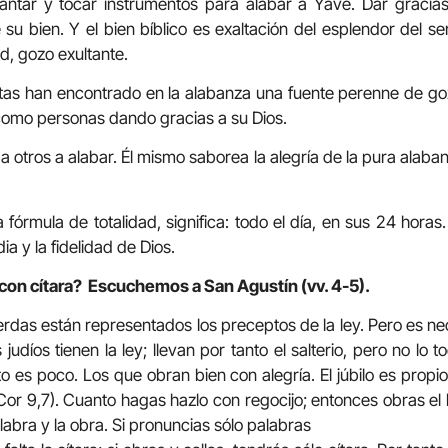
cantar y tocar instrumentos para alabar a Yavé. Dar gracias
e su bien. Y el bien bíblico es exaltación del esplendor del s
ad, gozo exultante.
tas han encontrado en la alabanza una fuente perenne de goz
n como personas dando gracias a su Dios.
a a otros a alabar. Él mismo saborea la alegría de la pura alaba
órmula de totalidad, significa: todo el día, en sus 24 horas
ia y la fidelidad de Dios.
 con cítara? Escuchemos a San Agustín (vv. 4-5).
uerdas están representados los preceptos de la ley. Pero es ne
 judíos tienen la ley; llevan por tanto el salterio, pero no lo 
o es poco. Los que obran bien con alegría. El júbilo es propio
Cor 9,7). Cuanto hagas hazlo con regocijo; entonces obras el
alabra y la obra. Si pronuncias sólo palabras