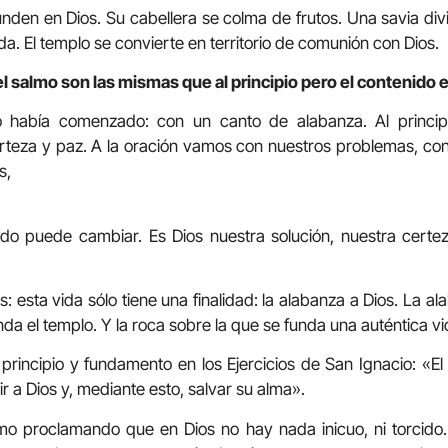
hunden en Dios. Su cabellera se colma de frutos. Una savia div
da. El templo se convierte en territorio de comunión con Dios.
l salmo son las mismas que al principio pero el contenido es
 había comenzado: con un canto de alabanza. Al princip
teza y paz. A la oración vamos con nuestros problemas, con
s,
todo puede cambiar. Es Dios nuestra solución, nuestra certe
 esta vida sólo tiene una finalidad: la alabanza a Dios. La a
nda el templo. Y la roca sobre la que se funda una auténtica vid
principio y fundamento en los Ejercicios de San Ignacio: «E
r a Dios y, mediante esto, salvar su alma».
almo proclamando que en Dios no hay nada inicuo, ni torcido