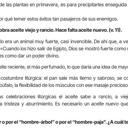
 de las plantas en primavera, es para precipitarles enseguida 
or qué temer estos éxitos tan pasajeros de sus enemigos.
obra aceite viejo y rancio. Hace falta aceite nuevo. (v. 11).
o era un animal muy fuerte, casi invencible. De ahí que, a ve
: «Cuando los hizo salir de Egipto, Dios se mostró fuerte como
 es como dar un poder divino.
ceite reciente, el más perfumado, lo que daría una idea de mayo
ostumbre litúrgica: el pan sale más tierno y sabroso, se c
l búfalo, la flexibilidad de los músculos con ese masaje precioso
celebraciones litúrgicas el aceite sabe a rancio, a viej
a tristeza y aburrimiento. Es necesario un
aceite nuevo
que
r o por el “hombre-árbol” o por el “hombre-paja”. ¿A cuál te