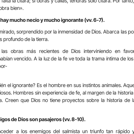
 falta la cítara; si obras y callas, tendrás sólo cítara. Por tanto
 obra bien».
 hay mucho necio y mucho ignorante (vv. 6-7).
mirado, sorprendido por la inmensidad de Dios. Abarca las pol
ás profundo de la tierra.
 las obras más recientes de Dios interviniendo en fav
ían vencido. A la luz de la fe ve toda la trama íntima de los 
or-
én el ignorante? Es el hombre en sus instintos animales. Aque
osos. Hombres sin experiencia de fe, al margen de la historia
ia. Creen que Dios no tiene proyectos sobre la historia de
igos de Dios son pasajeros (vv. 8-10).
ceder a los enemigos del salmista un triunfo tan rápido y 