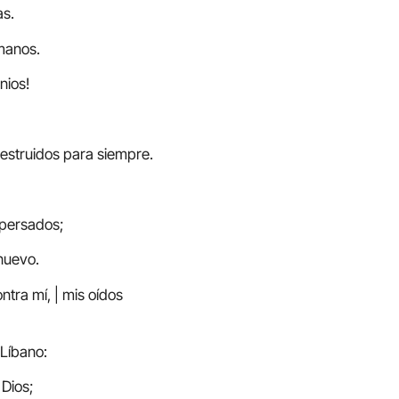
as.
 manos.
nios!
estruidos para siempre.
spersados;
 nuevo.
ntra mí, | mis oídos
 Líbano:
 Dios;