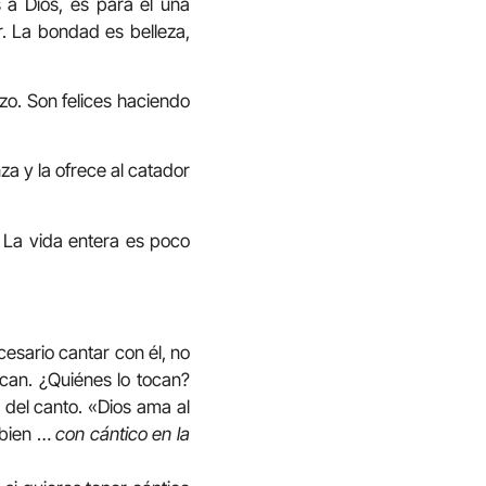
 a Dios, es para él una
er. La bondad es belleza,
o. Son felices haciendo
nza y la ofrece al catador
. La vida entera es poco
cesario cantar con él, no
tocan. ¿Quiénes lo tocan?
 del canto. «Dios ama al
 bien …
con cántico en la