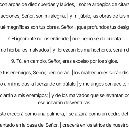
con arpas de diez cuerdas y laúdes, | sobre arpegios de cítar
 acciones, Señor, son mi alegría, | y mi júbilo, las obras de tus
Qué magníficas son tus obras, Señor!, ¡qué profundos tus desig
7. El ignorante no los entiende | ni el necio se da cuenta.
o hierba los malvados | y florezcan los malhechores, serán d
9. Tú, en cambio, Señor, eres excelso por los siglos.
e tus enemigos, Señor, perecerán, | los malhechores serán di
ro a mí me das la fuerza de un búfalo | y me unges con aceite
ciarán a mis enemigos; | y de los malvados que se levantan co
escucharán desventuras.
justo crecerá como una palmera, | se alzará como un cedro del
lantado en la casa del Señor, | crecerá en los atrios de nuestro