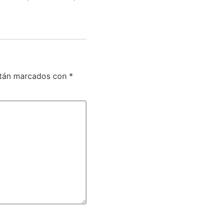
stán marcados con
*