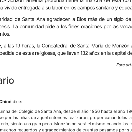
tro-Monzón lamenta profundamente la marcha de esta comu
a vivido entregada a su labor en los campos sanitario y educa
ridad de Santa Ana agradecen a Dios más de un siglo de s
esis. La comunidad pide a los fieles oraciones por las voca
ntos.
, a las 19 horas, la Concatedral de Santa María de Monzón 
edida de estas religiosas, que llevan 132 años en la capital d
Este art
rio
 Chiné
dice:
umna del Colegio de Santa Ana, desde el año 1956 hasta el año 19
e por las niñas de aquel entonces realizaron, proporcionándoles la
terio, siento una gran pena. Monzón no será el mismo cuando las
 muchos recuerdos y agradecimientos de cuantas pasamos por su