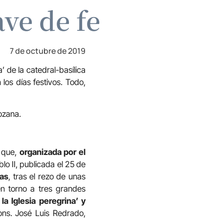
ave de fe
7 de octubre de 2019
’ de la catedral-basílica
 los días festivos. Todo,
ozana.
r que,
organizada por el
o II, publicada el 25 de
ras
, tras el rezo de unas
en torno a tres grandes
la Iglesia peregrina’ y
ons. José Luis Redrado,