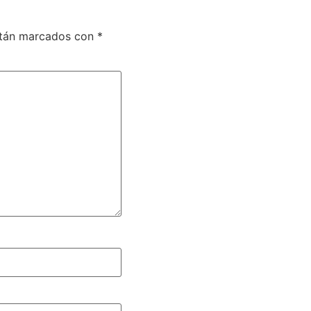
stán marcados con
*