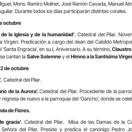
Miguel, Mons. Ramiro Moliner, José Ramón Cavada, Manuel Alm
guilar. Durante todos los días participarán distintas corales.
de octubre
 de la Iglesia y de la humanidad’
. Catedral del Pilar. Nov
 la Virgen. Predicación a cargo del deán del Cabildo Metropo
al ‘Santa Engracia’, en su L Aniversario. A su término,
Claustr
 se cantan la
Salve Solemne
y el
Himno a la Santísima Virgen
 12 de octubre
’.
Catedral del Pilar.
rio de la Aurora’.
Catedral del Pilar. Procedente de la parr
y regresa de nuevo a la parroquia del ‘Gancho’, donde se celeb
da de Flores.
de gracia’.
Catedral del Pilar. Misa de las Damas de la C
 Señora del Pilar. Preside y predica el canónigo Pedro Jo