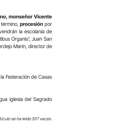
tano, monseñor Vicente
u término,
procesión
por
rvendrán la escolanía de
ntibus Organis’; Juan San
erdejo Marín, director de
r la Federación de Casas
gua iglesia del Sagrado
tículo se ha leído 557 veces.