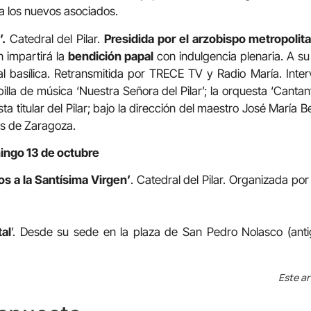
a los nuevos asociados.
.
Catedral del Pilar.
Presidida por el arzobispo metropoli
n impartirá la
bendición papal
con indulgencia plenaria. A s
ral basílica. Retransmitida por TRECE TV y Radio María. Inte
capilla de música ‘Nuestra Señora del Pilar’; la orquesta ‘Canta
ta titular del Pilar; bajo la dirección del maestro José María B
es de Zaragoza.
ingo 13 de octubre
s a la Santísima Virgen’
. Catedral del Pilar. Organizada po
tal
’. Desde su sede en la plaza de San Pedro Nolasco (anti
Este ar