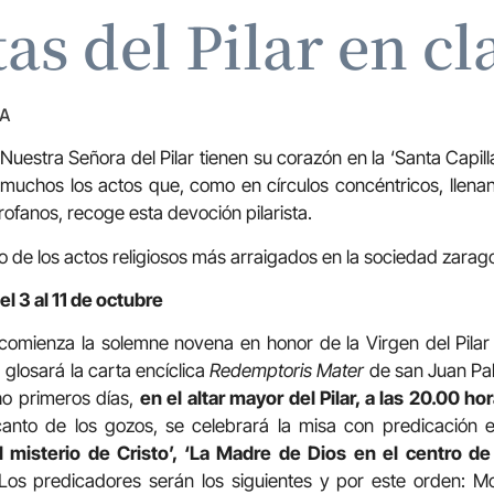
tas del Pilar en cl
ZA
Nuestra Señora del Pilar tienen su corazón en la ‘Santa Capilla
n muchos los actos que, como en círculos concéntricos, llenan
rofanos, recoge esta devoción pilarista.
 de los actos religiosos más arraigados en la sociedad zarag
l 3 al 11 de octubre
 comienza la solemne novena en honor de la Virgen del Pila
, glosará la carta encíclica
Redemptoris Mater
de san Juan Pabl
o primeros días,
en el altar mayor del Pilar, a las 20.00 ho
anto de los gozos, se celebrará la misa con predicación 
l misterio de Cristo’, ‘La Madre de Dios en el centro de 
 Los predicadores serán los siguientes y por este orden: M