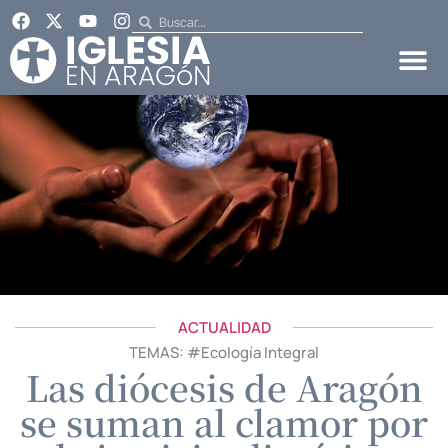
ACTUALIDAD
TEMAS: #
Ecología Integral
Las diócesis de Aragón
se suman al clamor por