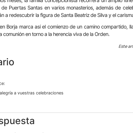
os meses, la familia concepcionista recorrerá un amplio itinera
ra de Puertas Santas en varios monasterios, además de cele
 a redescubrir la figura de Santa Beatriz de Silva y el carism
ar en Borja marca así el comienzo de un camino compartido, l
 la comunión en torno a la herencia viva de la Orden.
Este ar
rio
ce:
legría a vuestras celebraciones
espuesta