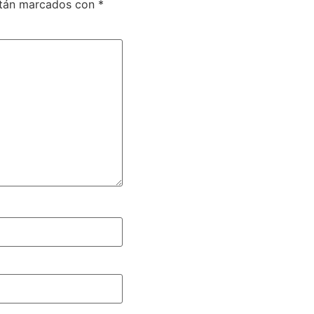
stán marcados con
*