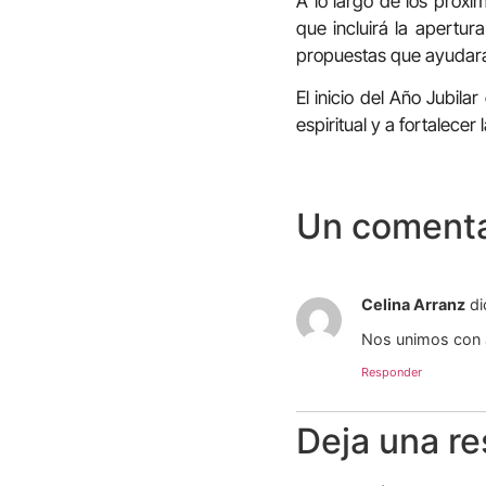
A lo largo de los próxim
que incluirá la apertu
propuestas que ayudarán
El inicio del Año Jubil
espiritual y a fortalecer
Un comenta
Celina Arranz
di
Nos unimos con a
Responder
Deja una r