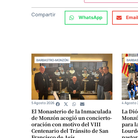
Compartir
WhatsApp
Emai
BARBASTRO-MONZÓN
BARBA
5 Agosto 2026
4 Agosto 
El Monasterio de la Inmaculada
La Dió
de Monzón acogió un concierto-
Monzón
oración con motivo del VIII
para l
Centenario del Tránsito de San
Lourde
Francisco de Asís
pastor