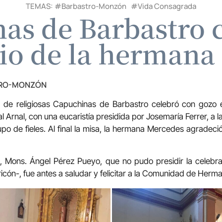
TEMAS: #
Barbastro-Monzón
#
Vida Consagrada
as de Barbastro c
rio de la hermana
TRO-MONZÓN
d de religiosas Capuchinas de Barbastro celebró con gozo
Arnal, con una eucaristía presidida por Josemaría Ferrer, a 
upo de fieles. Al final la misa, la hermana Mercedes agradeci
s, Mons. Ángel Pérez Pueyo, que no pudo presidir la celebr
ricón-, fue antes a saludar y felicitar a la Comunidad de Her