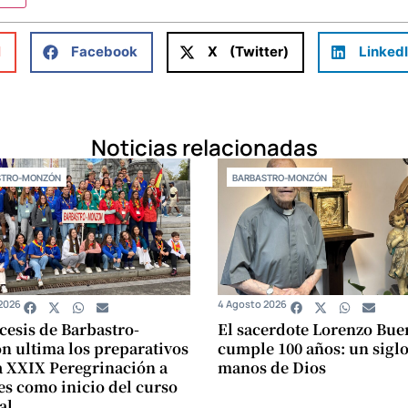
l
Facebook
X (Twitter)
Linked
Noticias relacionadas
STRO-MONZÓN
BARBASTRO-MONZÓN
2026
4 Agosto 2026
cesis de Barbastro-
El sacerdote Lorenzo Bue
 ultima los preparativos
cumple 100 años: un siglo
a XXIX Peregrinación a
manos de Dios
s como inicio del curso
al