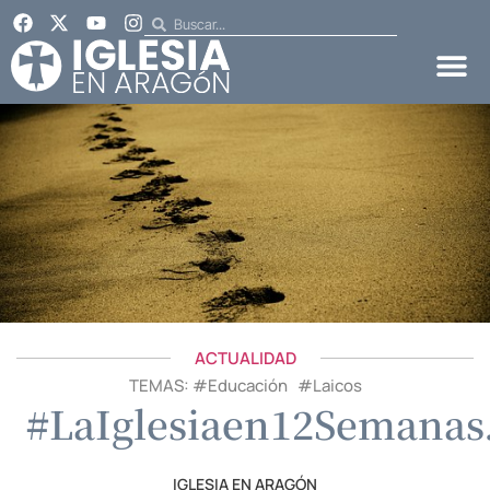
ACTUALIDAD
TEMAS: #
Educación
#
Laicos
#LaIglesiaen12Semanas
IGLESIA EN ARAGÓN