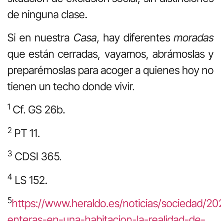
de ninguna clase.
Si en nuestra
Casa
, hay diferentes
moradas
que están cerradas, vayamos, abrámoslas y
preparémoslas para acoger a quienes hoy no
tienen un techo donde vivir.
1
Cf. GS 26b.
2
PT 11.
3
CDSI 365.
4
LS 152.
5
https://www.heraldo.es/noticias/sociedad/20
enteras-en-una-habitacion-la-realidad-de-