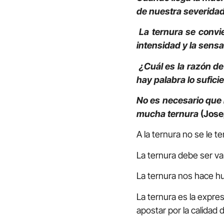
de nuestra severida
La ternura se convi
intensidad y la sens
¿Cuál es la razón d
hay palabra lo sufici
No es necesario que 
mucha ternura
(Jose
A la ternura no se le t
La ternura debe ser val
La ternura nos hace h
La ternura es la expres
apostar por la calidad