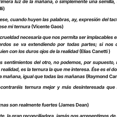
rimera luz de la mañana, o simplemente una semilla,
li)
rese, cuando huyen las palabras, ay, expresión del tac
rese mi ternura
(Vicente Gaos)
a crueldad necesaria que nos permita ser implacables e
erdos se va extendiendo por todas partes; si nos d
uien con los duros ojos de la realidad
(Elías Canetti )
os sentimientos del otro, no podemos, por supuesto
 realidad, es la ternura la que me interesa. Ése es e
ta mañana, igual que todas las mañanas
(Raymond Car
contraréis ternura mejor y más desinteresada que
ernas son realmente fuertes
(James Dean)
te, la gran reconciliadora, jamás nos arrepentimos de 