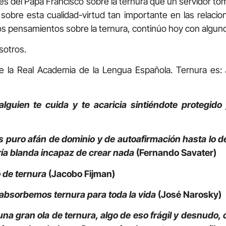
ses del Papa Francisco sobre la ternura que un servidor to
 sobre esta cualidad-virtud tan importante en las relac
 pensamientos sobre la ternura, continúo hoy con algunos
sotros.
 la Real Academia de la Lengua Española. Ternura es:
guien te cuida y te acaricia sintiéndote protegido 
s puro afán de dominio y de autoafirmación hasta lo d
ría blanda incapaz de crear nada
(Fernando Savater)
 de ternura
(Jacobo Fijman)
absorbemos ternura para toda la vida
(José Narosky)
na gran ola de ternura, algo de eso frágil y desnudo, 