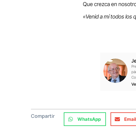
Que crezca en nosotro
«Venid a mí todos los
J
Pr
pá
Co
Ve
Compartir
WhatsApp
Emai