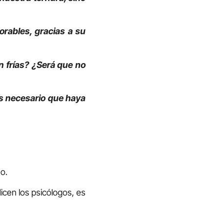
rables, gracias a su
n frías? ¿Será que no
es necesario que haya
)
o.
dicen los psicólogos, es