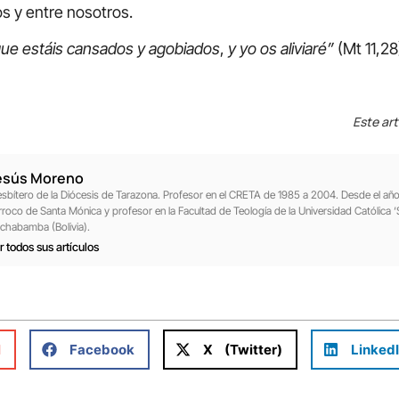
s y entre nosotros.
 que estáis cansados y agobiados
,
y yo os aliviaré”
(Mt 11,28
Este art
esús Moreno
esbítero de la Diócesis de Tarazona. Profesor en el CRETA de 1985 a 2004. Desde el a
rroco de Santa Mónica y profesor en la Facultad de Teología de la Universidad Católica ‘
chabamba (Bolivia).
r todos sus artículos
l
Facebook
X (Twitter)
Linked