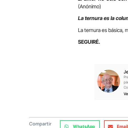
(Anónimo)
La ternura es la colu
La ternura es básica, 
SEGUIRÉ.
J
Pr
pá
Co
Ve
Compartir
WhatsApp
Emai