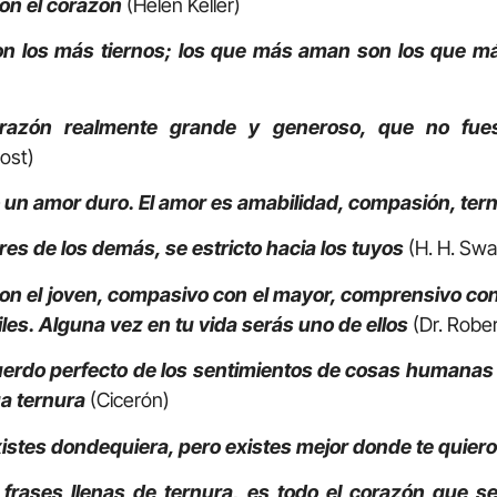
con el corazón
(Helen Keller)
on los más tiernos; los que más aman son los que m
azón realmente grande y generoso, que no fues
ost)
 un amor duro. El amor es amabilidad, compasión, ter
ores de los demás, se estricto hacia los tuyos
(H. H. Sw
con el joven, compasivo con el mayor, comprensivo con
iles. Alguna vez en tu vida serás uno de ellos
(Dr. Robe
erdo perfecto de los sentimientos de cosas humanas y
a ternura
(Cicerón)
istes dondequiera, pero existes mejor donde te quier
 frases llenas de ternura, es todo el corazón que s