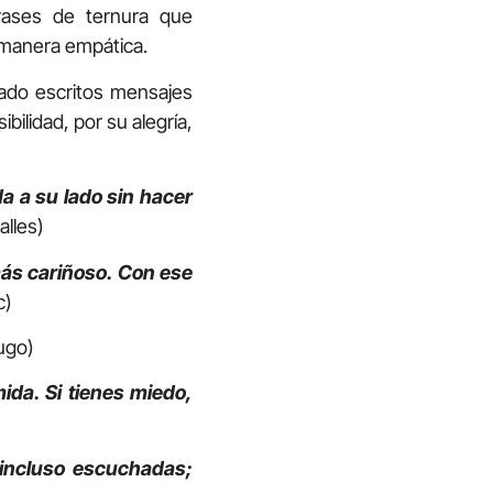
rases de ternura que
 manera empática.
ado escritos mensajes
ilidad, por su alegría,
da a su lado sin hacer
alles)
más cariñoso. Con ese
c)
ugo)
ida. Si tienes miedo,
 incluso escuchadas;