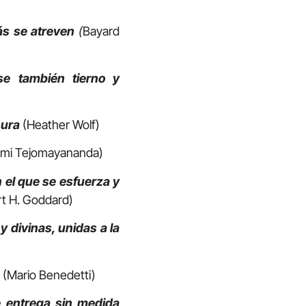
ás se atreven
(
Bayard
e también tierno y
nura
(Heather Wolf)
ami Tejomayananda)
 el que se esfuerza y
rt H. Goddard)
 divinas, unidas a la
o
(Mario Benedetti)
e entrega sin medida