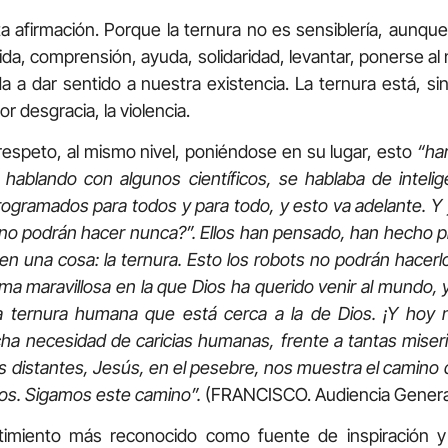
ta afirmación. Porque la ternura no es sensiblería, aunqu
ida, comprensión, ayuda, solidaridad, levantar, ponerse al 
a a dar sentido a nuestra existencia. La ternura está, s
r desgracia, la violencia.
respeto, al mismo nivel, poniéndose en su lugar, esto
“ha
, hablando con algunos científicos, se hablaba de intelige
gramados para todos y para todo, y esto va adelante. Y y
no podrán hacer nunca?”. Ellos han pensado, han hecho pr
n una cosa: la ternura. Esto los robots no podrán hacerlo
rma maravillosa en la que Dios ha querido venir al mundo,
 la ternura humana que está cerca a la de Dios. ¡Y hoy
a necesidad de caricias humanas, frente a tantas miseri
s distantes, Jesús, en el pesebre, nos muestra el camino d
os. Sigamos este camino”.
(FRANCISCO. Audiencia General
timiento más reconocido como fuente de inspiración y