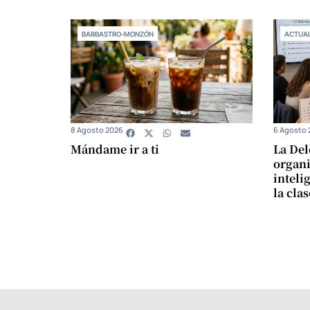
BARBASTRO-MONZÓN
ACTUAL
8 Agosto 2026
6 Agosto 
Mándame ir a ti
La Del
organi
intelig
la cla