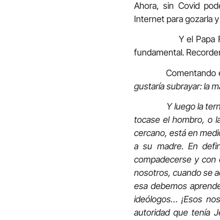
Ahora, sin Covid pod
Internet para gozarla 
Y el Papa Francisco
fundamental. Recordem
Comentando el text
gustaría subrayar: la 
Y luego la ternura. J
tocase el hombro, o l
cercano, está en medio 
a su madre. En defi
compadecerse y con 
nosotros, cuando se ac
esa debemos aprender 
ideólogos… ¡Esos no
autoridad que tenía J