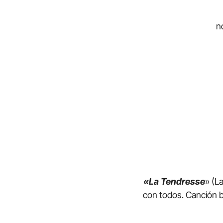
n
«La Tendresse
» (L
con todos. Canción b