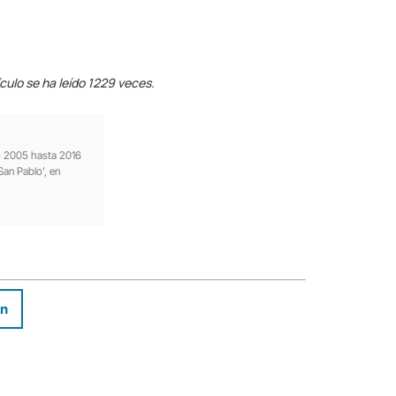
ículo se ha leído 1229 veces.
ño 2005 hasta 2016
San Pablo’, en
In