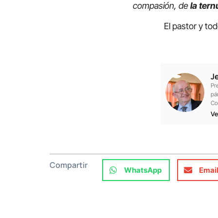
compasión, de
la tern
El pastor y todo b
J
Pr
pá
Co
Ve
Compartir
WhatsApp
Emai