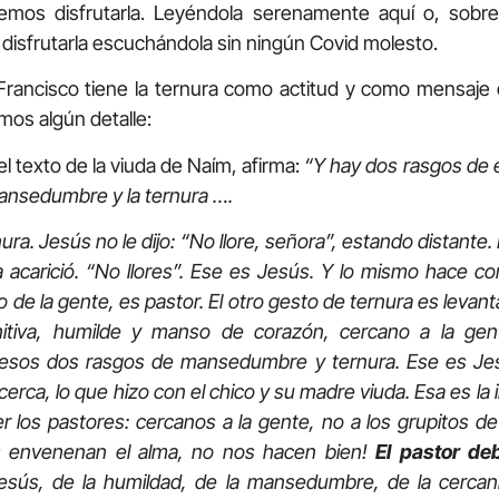
emos disfrutarla. Leyéndola serenamente aquí o, sobr
y disfrutarla escuchándola sin ningún Covid molesto.
 tiene la ternura como actitud y como mensaje cas
os algún detalle:
o de la viuda de Naím, afirma:
“Y hay dos rasgos de
mansedumbre y la ternura ….
esús no le dijo: “No llore, señora”, estando distante. N
a acarició. “No llores”. Ese es Jesús. Y lo mismo hace c
de la gente, es pastor. El otro gesto de ternura es levanta
nitiva, humilde y manso de corazón, cercano a la gen
esos dos rasgos de mansedumbre y ternura. Ese es Jes
erca, lo que hizo con el chico y su madre viuda. Esa es la 
los pastores: cercanos a la gente, no a los grupitos de
s envenenan el alma, no nos hacen bien!
El pastor de
esús, de la humildad, de la mansedumbre, de la cercan