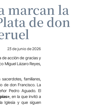
za marcan la
Plata de don
eruel
23 de junio de 2026
da de acción de gracias y
sco Miguel Lázaro Reyes,
sacerdotes, familiares,
rio de don Francisco. La
eñor Pedro Aguado. El
opías»
, en la que invitó a
la Iglesia y que siguen