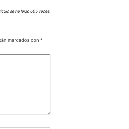
ículo se ha leído 605 veces.
stán marcados con
*