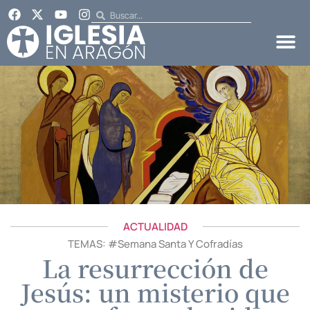
ACTUALIDAD
TEMAS: #
Semana Santa Y Cofradías
La resurrección de
Jesús: un misterio que