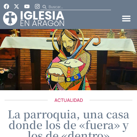
ACTUALIDAD
La parroquia, una casa
donde los de «fuera» y
los de «dentro»