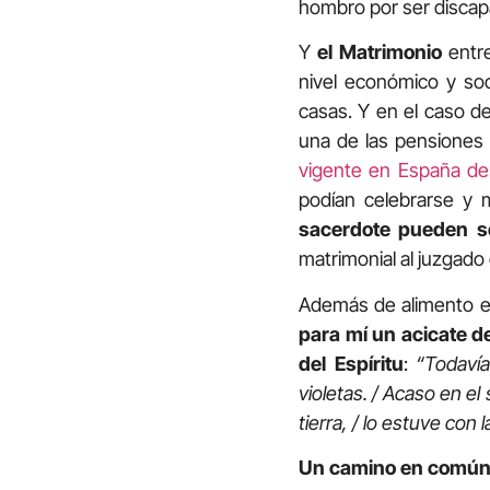
hombro por ser discap
Y
el Matrimonio
entre
nivel económico y soc
casas. Y en el caso de
una de las pensiones
vigente en España d
podían celebrarse y 
sacerdote pueden s
matrimonial al juzgad
Además de alimento es
para mí un acicate de
del Espíritu
:
“Todavía
violetas. / Acaso en el
tierra, / lo estuve con l
Un camino en comú