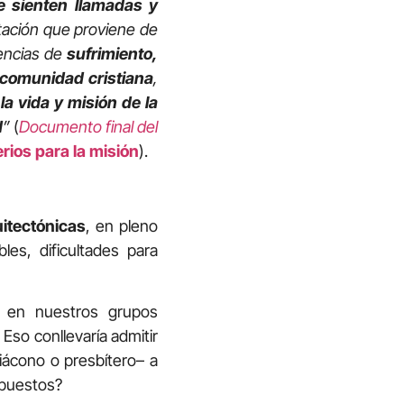
e sienten llamadas y
tación que proviene de
encias de
sufrimiento,
 comunidad cristiana
,
la vida y misión de la
d
”
(
Documento final del
rios para la misión
).
itectónicas
, en pleno
les, dificultades para
 en nuestros grupos
 Eso conllevaría admitir
diácono o presbítero– a
ispuestos?