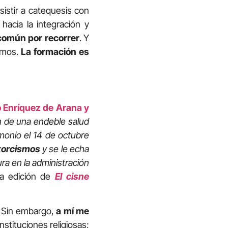
stir a catequesis con
hacia la integración y
común por recorrer
. Y
rmos.
La formación es
 Enríquez de Arana y
n de una endeble salud
monio el 14 de octubre
exorcismos
y se le echa
ra en la administración
a edición de
El cisne
. Sin embargo,
a mí me
nstituciones religiosas;