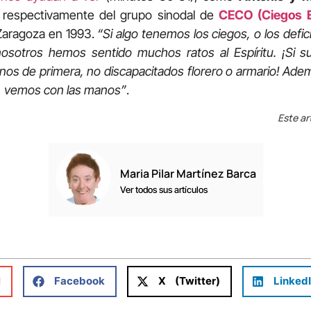
a respectivamente del grupo sinodal de
CECO (Ciegos E
Zaragoza en 1993.
“Si algo tenemos los ciegos, o los defic
osotros hemos sentido muchos ratos al Espíritu. ¡Si su
anos de primera, no discapacitados florero o armario! Ade
, vemos con las manos”
.
Este ar
Maria Pilar Martínez Barca
Ver todos sus artículos
l
Facebook
X (Twitter)
Linked