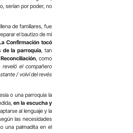
do, serían por poder, no
llena de familiares, fue
reparar el bautizo de mi
La Confirmación tocó
 de la parroquia
, tan
 Reconciliación
, como
e reveló el compañero
tante / volví del revés
esia o una parroquia la
ndida,
en la escucha y
ptarse al lenguaje y la
… según las necesidades
n o una palmadita en el