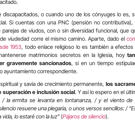
acitado.
 discapacitados, o cuando uno de los cónyuges lo es, s
ial. Si cuentas con una PNC (pensión no contributiva), es
 parejas de viudos, con o sin diversidad funcional, que q
 de viudedad corre el mismo camino. Aparte, dado el
con
esde 1953
, todo enlace religioso lo es también a efectos 
mantenerse matrimonios secretos en la Iglesia, hoy
ta
er gravemente sancionados
, si en un tiempo estipul
o o ayuntamiento correspondiente.
piritual y savia de crecimiento permanente,
los sacram
 superación e inclusión social
. Y así lo espero en el últ
 / la ermita se levanta en lontananza, / y el viento de
 silencio resuene una plegaria, o unos versos sencillos: / “E
a vida, lo estaré con la luz”
(
Pájaros de silencio
).
n