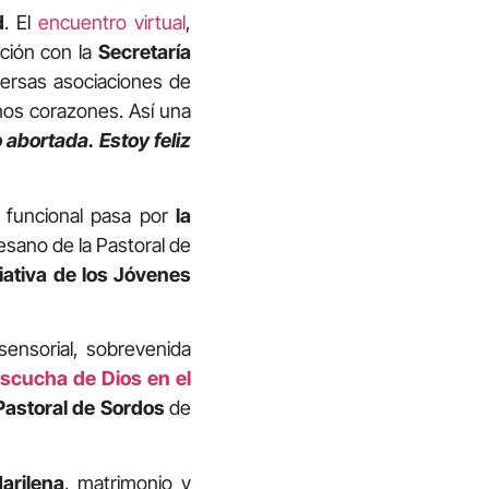
d
. El
encuentro virtual
,
ción con la
Secretaría
iversas asociaciones de
hos corazones. Así una
 abortada. Estoy feliz
d funcional pasa por
la
esano de la Pastoral de
iativa de los Jóvenes
 sensorial, sobrevenida
escucha de Dios en el
Pastoral de Sordos
de
arilena
, matrimonio y