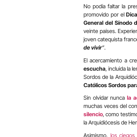
No podía faltar la pr
promovido por el
Dica
General del Sínodo 
veinte países. Experi
joven catequista fra
de vivir
”
.
El acercamiento a cr
escucha
, incluida la 
Sordos de la Arquidió
Católicos Sordos par
Sin olvidar nunca
la 
muchas veces del conf
silencio
, como testim
la Arquidiócesis de He
Asimismo,
los ciegos