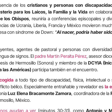
esencia de los
cristianos y personas con discapacida
sterio para los Laicos, la Familia y la Vida
en colabora
de los Obispos
, reuniría a conferencias episcopales y d
encias de Ucrania, Liberia, Francia y México movieron muc
ncesa con síndrome de Down:
“
Al nacer, podría haber sido
eyentes, agentes de pastoral y personas con diversida
lengua de signos. El
padre Martín Peralta Pérez
, asesor dioc
cesis de Hermosillo (Sonora) y miembro de la
DCYIA (Inic
a las Américas)
participa también en el encuentro.
acogida
a todo tipo de discapacidad, física, intelectual o
licto bélico. Especialmente entrañable y revelador es
la 
onia
Luz Elena Bracamonte Zamora
, coordinadora de la
rmosillo, México.
 nos ayudan a ver
(minutos 30-31), como
Antonio y M