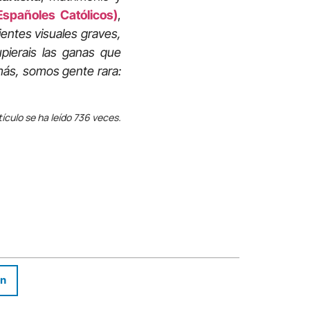
spañoles Católicos)
,
ientes visuales graves,
pierais las ganas que
más, somos gente rara:
tículo se ha leído 736 veces.
In