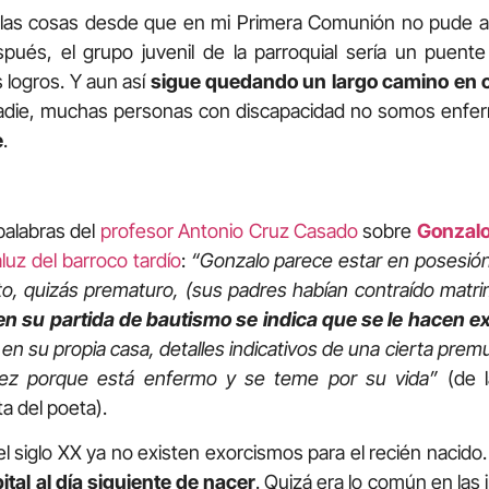
as cosas desde que en mi Primera Comunión no pude asi
pués, el grupo juvenil de la parroquial sería un puente 
 logros. Y aun así
sigue quedando un largo camino en 
 nadie, muchas personas con discapacidad no somos enfe
e
.
palabras del
profesor Antonio Cruz Casado
sobre
Gonzalo
luz del barroco tardío
:
“Gonzalo parece estar en posesió
o, quizás prematuro, (sus padres habían contraído matri
en su partida de bautismo se indica que se le hacen 
en su propia casa, detalles indicativos de una cierta premu
vez porque está enfermo y se teme por su vida”
(de l
a del poeta).
l siglo XX ya no existen exorcismos para el recién nacido
ital al día siguiente de nacer
. Quizá era lo común en las i