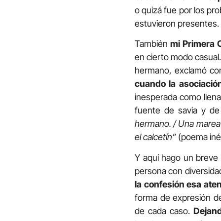
o quizá fue por los pro
estuvieron presentes.
También
mi Primera
en cierto modo casual. 
hermano, exclamó con
cuando la asociaci
inesperada como llena 
fuente de savia y d
hermano. / Una marea e
el calcetín”
(poema inéd
Y aquí hago un breve p
persona con diversidad
la confesión esa ate
forma de expresión del
de cada caso.
Dejand