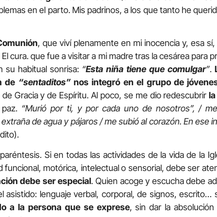
blemas en el parto. Mis padrinos, a los que tanto he queri
 Comunión
, que viví plenamente en mi inocencia y, esa sí, 
El cura. que fue a visitar a mi madre tras la cesárea para p
 su habitual sonrisa:
“
Esta niña tiene que comulgar
”
.
ón de
“sentaditos”
nos integró en el grupo de jóvenes
de Gracia y de Espíritu. Al poco, se me dio redescubrir
la
e paz.
“Murió por ti, y por cada uno de nosotros”, / m
xtraña de agua y pájaros / me subió al corazón. En ese ins
ito).
aréntesis. Si en todas las actividades de la vida de la Igl
 funcional, motórica, intelectual o sensorial, debe ser ate
nción debe ser especial
. Quien acoge y escucha debe ada
 asistido: lenguaje verbal, corporal, de signos, escrito
o a la persona que se exprese
, sin dar la absolució