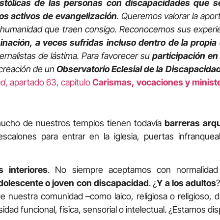
stólicas de las personas con discapacidades que s
os activos de evangelización
. Queremos valorar la apor
e humanidad que traen consigo. Reconocemos sus experi
inación, a veces sufridas incluso dentro de la propia
ernalistas de lástima. Para favorecer su
participación en 
 creación de un
Observatorio Eclesial de la Discapacida
ad
, apartado 63, capítulo
Carismas,
vocaciones y ministe
mucho de nuestros templos tienen todavía
barreras arqu
 escalones para entrar en la iglesia, puertas infranqueab
s interiores
. No siempre aceptamos con normalidad
adolescente o joven con discapacidad
. ¿
Y a los adultos
?
de nuestra comunidad –como laico, religiosa o religioso, 
dad funcional, física, sensorial o intelectual. ¿Estamos d