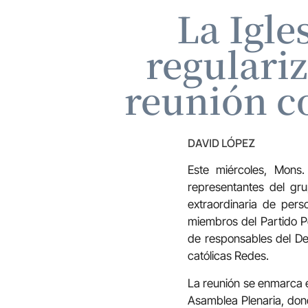
La Igle
regulari
reunión c
DAVID LÓPEZ
Este miércoles, Mons.
representantes del grup
extraordinaria de per
miembros del Partido Po
de responsables del De
católicas Redes.
La reunión se enmarca e
Asamblea Plenaria, dond