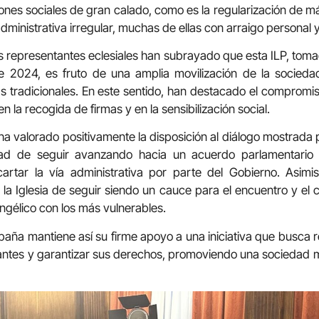
ones sociales de gran calado, como es la regularización de 
dministrativa irregular, muchas de ellas con arraigo personal y
os representantes eclesiales han subrayado que esta ILP, tom
e 2024, es fruto de una amplia movilización de la socieda
as tradicionales. En este sentido, han destacado el compromis
n la recogida de firmas y en la sensibilización social.
 ha valorado positivamente la disposición al diálogo mostrada
idad de seguir avanzando hacia un acuerdo parlamentario
scartar la vía administrativa por parte del Gobierno. Asim
e la Iglesia de seguir siendo un cauce para el encuentro y el
gélico con los más vulnerables.
España mantiene así su firme apoyo a una iniciativa que busca 
antes y garantizar sus derechos, promoviendo una sociedad m