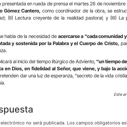
rá presentada en rueda de prensa el martes 26 de noviembre 
nio Gómez Cantero,
como coordinador de la obra, se estructu
d; (II) Lectura creyente de la realidad pastoral; y (III) La
 se habla de la necesidad de
acercarse a “cada comunidad y
ada y sostenida por la Palabra y el Cuerpo de Cristo,
par
nza.
icará al inicio del tiempo litúrgico de Adviento,
“un tiempo de
a en Dios, en fidelidad al Señor, que viene, y bajo la acci
retenden dar una luz de esperanza, “secreto de la vida cristia
ia.
Este ar
espuesta
 electrónico no será publicada.
Los campos obligatorios e