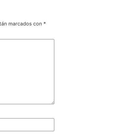
stán marcados con
*