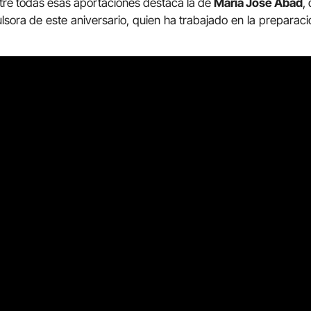
Entre todas esas aportaciones destaca la de
María José Abad
,
lsora de este aniversario, quien ha trabajado en la preparaci