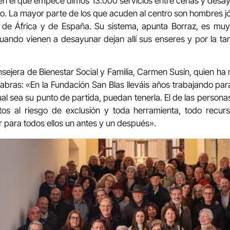
en el que empecé dimos 13.000 servicios entre cenas y desa
. La mayor parte de los que acuden al centro son hombres j
 de África y de España. Su sistema, apunta Borraz, es mu
Cuando vienen a desayunar dejan allí sus enseres y por la t
onsejera de Bienestar Social y Familia, Carmen Susín, quien ha 
abras: «En la Fundación San Blas lleváis años trabajando pa
al sea su punto de partida, puedan tenerla. El de las personas
os al riesgo de exclusión y toda herramienta, todo recur
 para todos ellos un antes y un después».