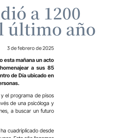
dió a 1200
l último año
3 de febrero de 2025
do esta mañana un acto
y homenajear a sus 85
ntro de Día ubicado en
personas.
a y el programa de pisos
avés de una psicóloga y
nes, a buscar un futuro
e ha cuadriplicado desde