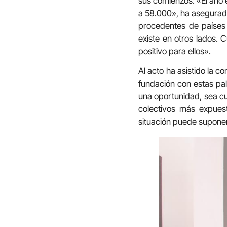
sus comienzos: «El año 
a 58.000», ha asegurado
procedentes de países
existe en otros lados. 
positivo para ellos».
Al acto ha asistido la c
fundación con estas pal
una oportunidad, sea cu
colectivos más expuest
situación puede suponer