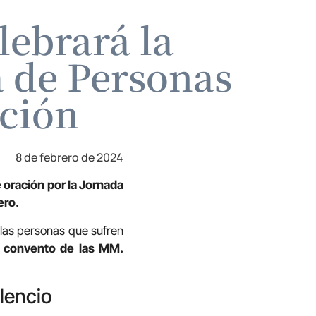
lebrará la
a de Personas
ación
8 de febrero de 2024
de oración por la Jornada
ero.
llas personas que sufren
l convento de las MM.
ilencio