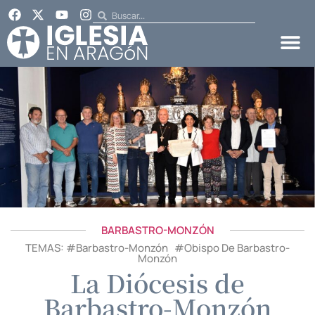
BARBASTRO-MONZÓN
TEMAS: #
Barbastro-Monzón
#
Obispo De Barbastro-
Monzón
La Diócesis de
Barbastro-Monzón