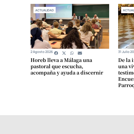
ACTUALIDAD
ACTUAL
2 Agosto 2026
31 Julio 2
Horeb lleva a Málaga una
De la 
pastoral que escucha,
una vi
acompaña y ayuda a discernir
testim
Encuen
Parro