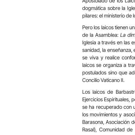
Apostolado de los Laico
dogmática sobre la Igle
pilares: el ministerio de 
Pero los laicos tienen u
de la Asamblea:
La dim
Iglesia a través en las e
sanidad, la enseñanza, e
se viva y realice conf
laicos se organiza a tr
postulados sino que ad
Concilio Vaticano II.
Los laicos de Barbast
Ejercicios Espirituales,
se ha recuperado con 
los movimientos y asoci
Barasona, Asociación d
Rasal), Comunidad de J