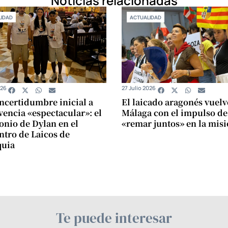
Noticias relacionadas
IDAD
ACTUALIDAD
026
27 Julio 2026
incertidumbre inicial a
El laicado aragonés vuelv
vencia «espectacular»: el
Málaga con el impulso de
onio de Dylan en el
«remar juntos» en la mis
tro de Laicos de
quia
Te puede interesar