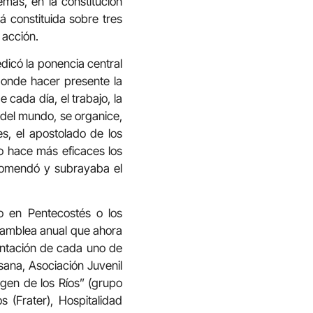
emás, en la constitución
tá constituida sobre tres
y acción.
edicó la ponencia central
sponde hacer presente la
 cada día, el trabajo, la
, del mundo, se organice,
s, el apostolado de los
lo hace más eficaces los
ecomendó y subrayaba el
o en Pentecostés o los
 asamblea anual que ahora
ntación de cada uno de
sana, Asociación Juvenil
gen de los Ríos” (grupo
 (Frater), Hospitalidad