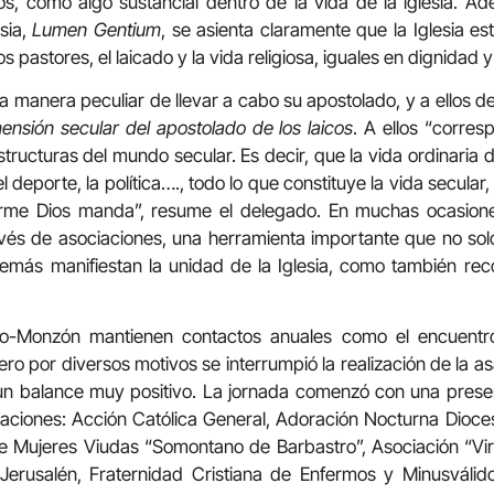
s, como algo sustancial dentro de la vida de la iglesia. Ad
sia,
Lumen Gentium
, se asienta claramente que la Iglesia es
los pastores, el laicado y la vida religiosa, iguales en dignidad 
na manera peculiar de llevar a cabo su apostolado, y a ellos d
ensión secular del apostolado de los laicos
. A ellos “corre
structuras del mundo secular. Es decir, que la vida ordinaria de
l deporte, la política…., todo lo que constituye la vida secular
orme Dios manda”, resume el delegado. En muchas ocasione
avés de asociaciones, una herramienta importante que no so
emás manifiestan la unidad de la Iglesia, como también r
ro-Monzón mantienen contactos anuales como el encuentr
 pero por diversos motivos se interrumpió la realización de la
un balance muy positivo. La jornada comenzó con una prese
aciones: Acción Católica General, Adoración Nocturna Dioce
e Mujeres Viudas “Somontano de Barbastro”, Asociación “Vir
erusalén, Fraternidad Cristiana de Enfermos y Minusválidos