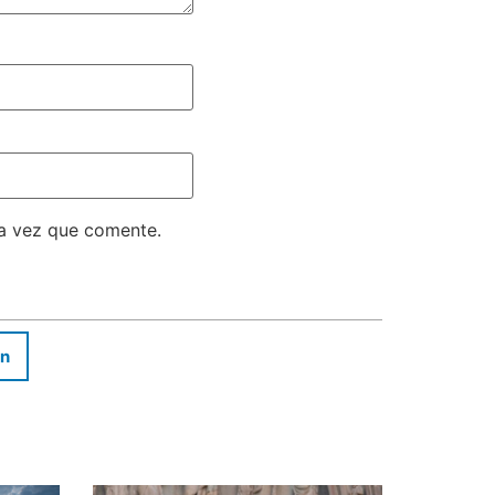
ma vez que comente.
In