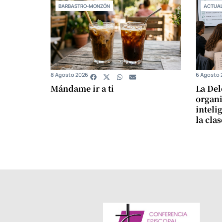
BARBASTRO-MONZÓN
ACTUAL
8 Agosto 2026
6 Agosto 
Mándame ir a ti
La Del
organi
intelig
la cla