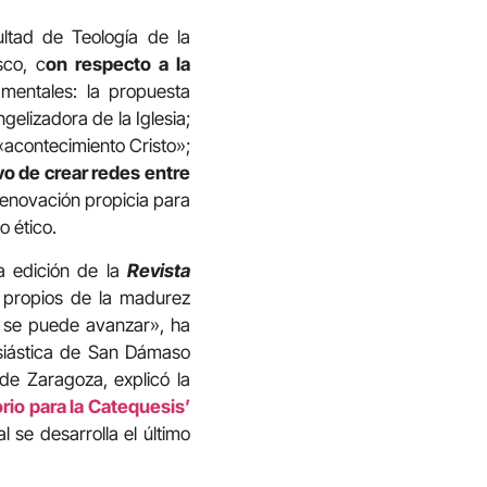
ultad de Teología de la
sco, c
on respecto a la
amentales: la propuesta
gelizadora de la Iglesia;
 «acontecimiento Cristo»;
vo de crear redes entre
a renovación propicia para
o ético.
va edición de la
Revista
 propios de la madurez
re se puede avanzar», ha
esiástica de San Dámaso
de Zaragoza, explicó la
rio para la Catequesis’
l se desarrolla el último