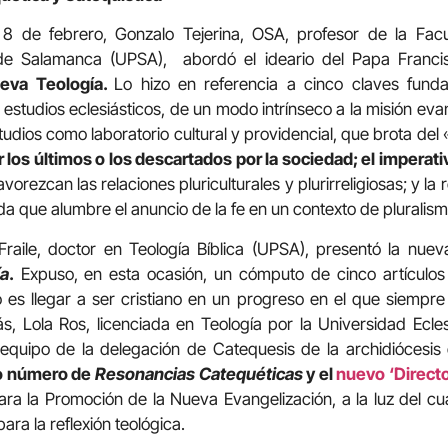
 8 de febrero, Gonzalo Tejerina, OSA, profesor de la Fac
a de Salamanca (UPSA), abordó el ideario del Papa Franci
ueva Teología.
Lo hizo en referencia a cinco claves fund
 estudios eclesiásticos, de un modo intrínseco a la misión evan
studios como laboratorio cultural y providencial, que brota del
 los últimos o los descartados por la sociedad; el imperati
avorezcan las relaciones pluriculturales y plurirreligiosas; y l
a que alumbre el anuncio de la fe en un contexto de pluralism
Fraile, doctor en Teología Bíblica (UPSA), presentó la nue
a
.
Expuso, en esta ocasión, un cómputo de cinco artículos
no es llegar a ser cristiano en un progreso en el que siemp
s, Lola Ros, licenciada en Teología por la Universidad Ecl
quipo de la delegación de Catequesis de la archidiócesis 
mo número de
Resonancias Catequéticas
y el
nuevo ‘Directo
ara la Promoción de la Nueva Evangelización, a la luz del cua
ara la reflexión teológica.