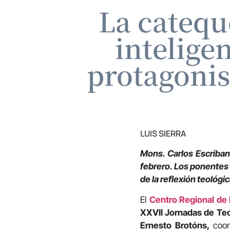
La catequ
inteligen
protagonis
LUIS SIERRA
Mons. Carlos Escribano
febrero. Los ponentes
de la reflexión teológi
El
Centro Regional de
XXVII Jornadas de Teo
Ernesto Brotóns,
coord