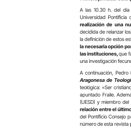
A las 10.30 h. del día
Universidad Pontifici
realización de una n
decidida de relanzar los
la definición de estos e
la necesaria opción por
las instituciones,
que f
una investigación fecund
A continuación, Pedro 
Aragonesa de Teologí
teológica: «Ser cristia
apuntado Fraile. Ademá
(UESD) y miembro del e
relación entre el últi
del Pontificio Consejo p
número de esta revista p