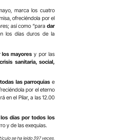
mayo, marca los cuatro
misa, ofreciéndola por el
iares; así como “para
dar
en los días duros de la
r los mayores
y por las
risis sanitaria, social,
todas las parroquias
e
freciéndola por el eterno
 en el Pilar, a las 12.00
los días por todos los
ro y de las exequias.
tículo se ha leído 397 veces.