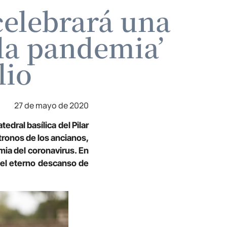
celebrará una
 la pandemia’
lio
27 de mayo de 2020
dral basílica del Pilar
atronos de los ancianos,
mia del coronavirus. En
r el eterno descanso de