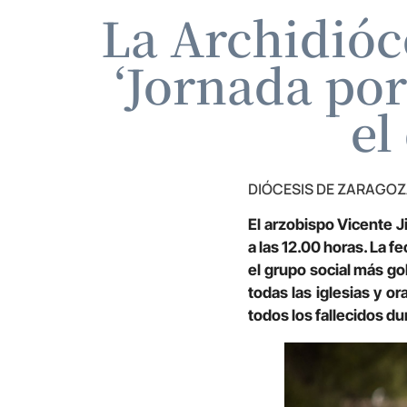
La Archidióc
‘Jornada por
el
DIÓCESIS DE ZARAGO
El arzobispo Vicente J
a las 12.00 horas. La f
el grupo social más go
todas las iglesias y o
todos los fallecidos d