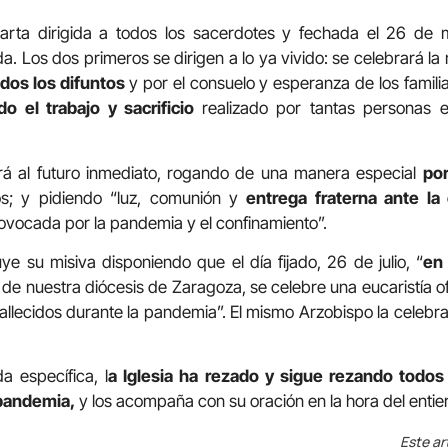
carta dirigida a todos los sacerdotes y fechada el 26 de 
a. Los dos primeros se dirigen a lo ya vivido: se celebrará la 
dos los difuntos
y por el consuelo y esperanza de los famil
do el trabajo y sacrificio
realizado por tantas personas 
ará al futuro inmediato, rogando de una manera especial
po
os; y pidiendo “luz, comunión y
entrega fraterna ante la c
ovocada por la pandemia y el confinamiento”.
 su misiva disponiendo que el día fijado, 26 de julio, “
en 
to de nuestra diócesis de Zaragoza, se celebre una eucaristía o
llecidos durante la pandemia”. El mismo Arzobispo la celebrará
a específica, l
a Iglesia ha rezado y sigue rezando todos 
 pandemia,
y los acompaña con su oración en la hora del entier
Este ar