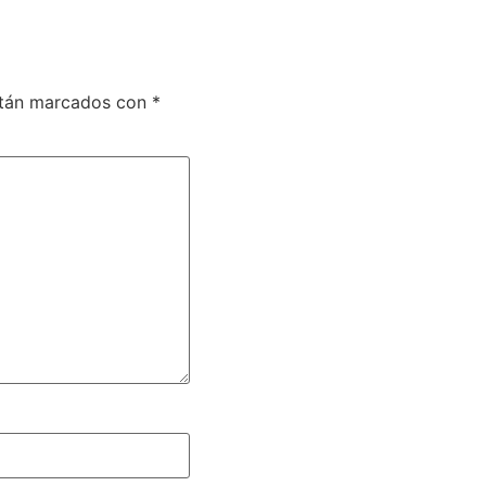
stán marcados con
*