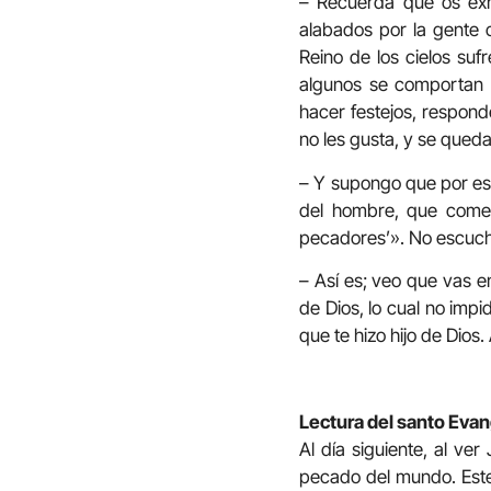
– Recuerda que os exho
alabados por la gente c
Reino de los cielos suf
algunos se comportan 
hacer festejos, respond
no les gusta, y se qued
– Y supongo que por eso 
del hombre, que come 
pecadores’». No escuch
– Así es; veo que vas e
de Dios, lo cual no impi
que te hizo hijo de Dio
Lectura del santo Evan
Al día siguiente, al ve
pecado del mundo. Este 