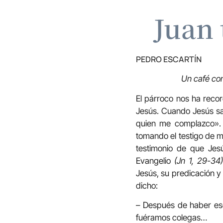
Juan 
PEDRO ESCARTÍN
Un café co
El párroco nos ha rec
Jesús. Cuando Jesús sali
quien me complazco». L
tomando el testigo de m
testimonio de que Jes
Evangelio
(Jn 1, 29-34)
Jesús, su predicación y 
dicho:
– Después de haber escu
fuéramos colegas…