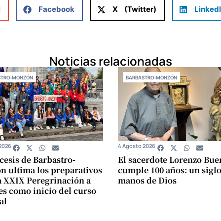
l
Facebook
X (Twitter)
Linked
Noticias relacionadas
STRO-MONZÓN
BARBASTRO-MONZÓN
2026
4 Agosto 2026
cesis de Barbastro-
El sacerdote Lorenzo Bue
 ultima los preparativos
cumple 100 años: un siglo
a XXIX Peregrinación a
manos de Dios
s como inicio del curso
al