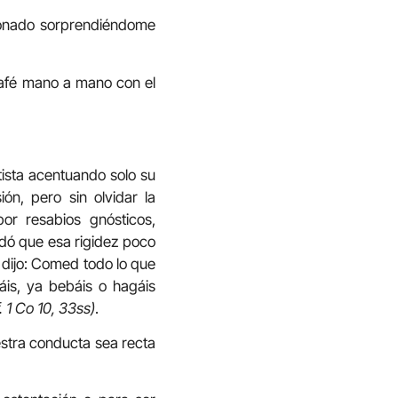
ionado sorprendiéndome
afé mano a mano con el
tista acentuando solo su
ón, pero sin olvidar la
por resabios gnósticos,
rdó que esa rigidez poco
s dijo: Comed todo lo que
is, ya bebáis o hagáis
f. 1 Co 10, 33ss)
.
estra conducta sea recta