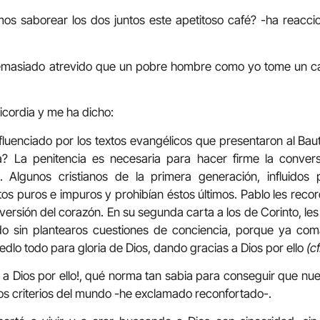
os saborear los dos juntos este apetitoso café? -ha reacc
masiado atrevido que un pobre hombre como yo tome un c
cordia y me ha dicho:
fluenciado por los textos evangélicos que presentaron al Bau
a? La penitencia es necesaria para hacer firme la conversi
. Algunos cristianos de la primera generación, influidos 
ntos puros e impuros y prohibían éstos últimos. Pablo les reco
versión del corazón. En su segunda carta a los de Corinto, le
o sin plantearos cuestiones de conciencia, porque ya comá
edlo todo para gloria de Dios, dando gracias a Dios por ello
(c
 a Dios por ello!, qué norma tan sabia para conseguir que nu
 los criterios del mundo -he exclamado reconfortado-.