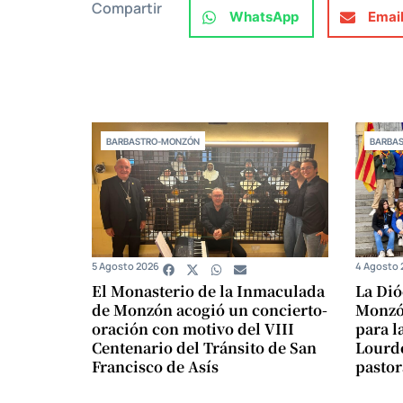
Compartir
WhatsApp
Emai
BARBASTRO-MONZÓN
BARBA
5 Agosto 2026
4 Agosto 
El Monasterio de la Inmaculada
La Dió
de Monzón acogió un concierto-
Monzón
oración con motivo del VIII
para l
Centenario del Tránsito de San
Lourde
Francisco de Asís
pastor