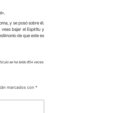
l».
oma, y se posó sobre él.
veas bajar el Espíritu y
testimonio de que este es
tículo se ha leído 854 veces.
stán marcados con
*