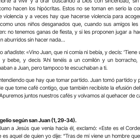
rté a vivir y a orar buscando a Dios con sinceridad, sin
omo hacen los hipócritas. Estos no se toman en serio la co
re violencia y a veces hay que hacerse violencia para acog
como unos niños desganados que, cuando sus amigos les 
en: no tenemos ganas de fiesta, y si les proponen jugar a h
an aburridos sin hacer nada…
añadiste: «Vino Juan, que ni comía ni bebía, y decís: ‘Tiene 
y bebe, y decís ‘Ahí tenéis a un comilón y un borracho,
aban a Juan, pero tampoco te escuchaban a ti.
ntendiendo que hay que tomar partido. Juan tomó partido y 
de que tome café contigo, que también recibiste la efusión del
s. Apuremos juntos nuestros cafés y volvamos al quehacer de c
gelio según san Juan (1, 29-34).
r Juan a Jesús que venía hacia él, exclamó: «Este es el Corde
es aquel de quien yo dije: “Tras de mí viene un hombre que