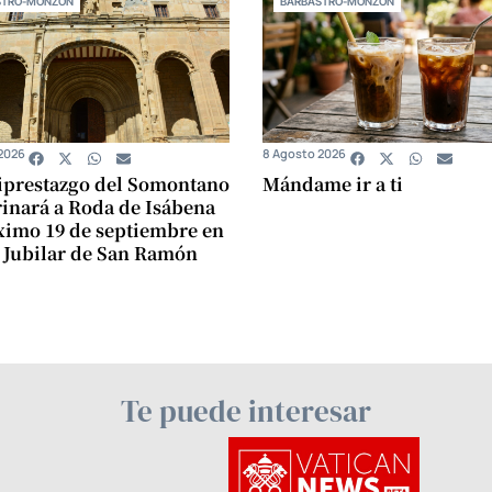
STRO-MONZÓN
BARBASTRO-MONZÓN
2026
8 Agosto 2026
iprestazgo del Somontano
Mándame ir a ti
inará a Roda de Isábena
ximo 19 de septiembre en
 Jubilar de San Ramón
Te puede interesar