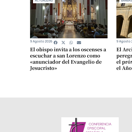
ACTUALIDAD
BARBA
9 Agosto 2026
9 Agosto 
El obispo invita a los oscenses a
El Arc
escuchar a san Lorenzo como
peregr
«anunciador del Evangelio de
el pró
Jesucristo»
el Año