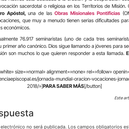
ocación sacerdotal o religiosa en los Territorios de Misión
dro Apóstol,
una de las
Obras Misionales Pontificias
(OM
caciones, que muy a menudo tienen serias dificultades par
as económicos.
ualmente 76.917 seminaristas (uno de cada tres seminaris
su primer año canónico. Dios sigue llamando a jóvenes para se
Misión son muchos lo que quieren responder a esta llamada.
E
=»white» size=»normal» alignment=»none» rel=»follow» open
enciaepiscopal.es/jornada-mundial-oracion-vocaciones-jorn
2018/»]
PARA SABER MÁS
[/button]
Este art
espuesta
 electrónico no será publicada.
Los campos obligatorios e