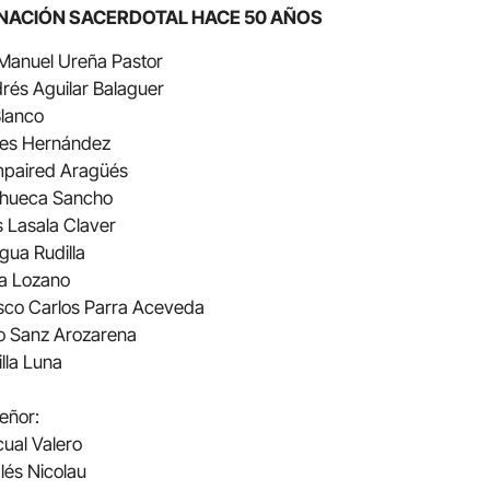
ENACIÓN SACERDOTAL HACE 50 AÑOS
 Manuel Ureña Pastor
drés Aguilar Balaguer
Blanco
rges Hernández
ompaired Aragüés
 Chueca Sancho
 Lasala Claver
gua Rudilla
ña Lozano
isco Carlos Parra Aceveda
io Sanz Arozarena
illa Luna
eñor:
cual Valero
lés Nicolau