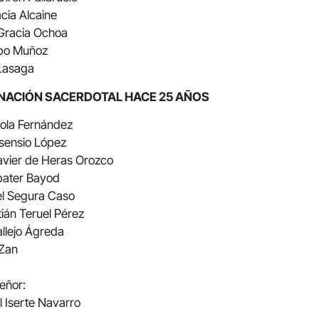
cia Alcaine
 Gracia Ochoa
abo Muñoz
 Lasaga
ENACIÓN SACERDOTAL HACE 25 AÑOS
bola Fernández
Asensio López
Javier de Heras Orozco
abater Bayod
el Segura Caso
tián Teruel Pérez
allejo Ágreda
 Zan
eñor:
l Iserte Navarro