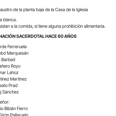
austro de la planta baja de la Casa de la Iglesia
a blanca.
tan a la comida, si tiene alguna prohibición alimentaria.
ENACIÓN SACERDOTAL HACE 60 AÑOS
arde Ferreruela
ambó Marquesán
ao Barbed
añero Royo
inar Lahoz
rtínez Martínez
leato Prad
aj Sánchez
eñor:
io Bibián Fierro
Girón Pallaruelo