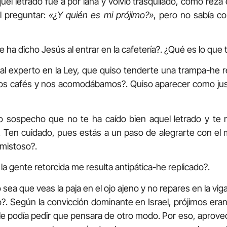
quel letrado fue a por lana y volvió trasquilado, como reza
l preguntar:
«¿Y quién es mi prójimo?»
, pero no sabía c
ha dicho Jesús al entrar en la cafetería?. ¿Qué es lo que 
e al experto en la Ley, que quiso tenderte una trampa-he r
os cafés y nos acomodábamos?. Quiso aparecer como justo 
o sospecho que no te ha caído bien aquel letrado y te
 Ten cuidado, pues estás a un paso de alegrarte con el
amistoso?.
a gente retorcida me resulta antipática-he replicado?.
sea que veas la paja en el ojo ajeno y no repares en la vig
?. Según la convicción dominante en Israel, prójimos eran
 le podía pedir que pensara de otro modo. Por eso, aprove