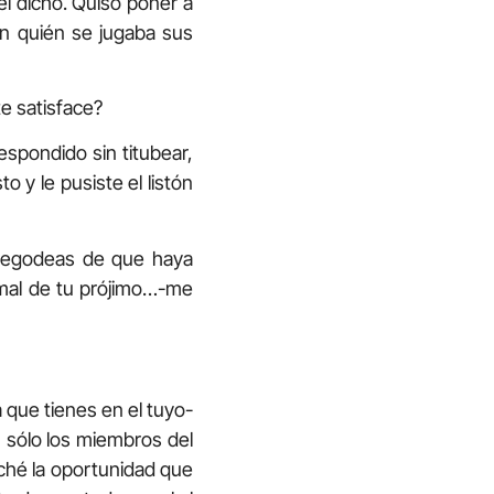
 el dicho. Quiso poner a
on quién se jugaba sus
te satisface?
espondido sin titubear,
y le pusiste el listón
 regodeas de que haya
 mal de tu prójimo…-me
a que tienes en el tuyo-
 sólo los miembros del
ché la oportunidad que