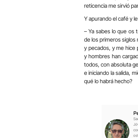
reticencia me sirvió p
Y apurando el café y le
– Ya sabes lo que os 
de los primeros siglos
y pecados, y me hice 
y hombres han cargado
todos, con absoluta ge
e iniciando la salida,
qué lo habrá hecho?
P
Sa
Jó
co
os