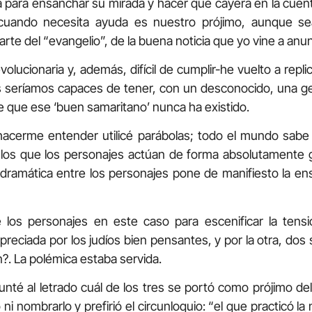
 para ensanchar su mirada y hacer que cayera en la cuent
uando necesita ayuda es nuestro prójimo, aunque sea
rte del “evangelio”, de la buena noticia que yo vine a anun
olucionaria y, además, difícil de cumplir-he vuelto a repl
 seríamos capaces de tener, con un desconocido, una g
 que ese ‘buen samaritano’ nunca ha existido.
acerme entender utilicé parábolas; todo el mundo sabe
 los que los personajes actúan de forma absolutamente
n dramática entre los personajes pone de manifiesto la e
 los personajes en este caso para escenificar la tens
reciada por los judíos bien pensantes, y por la otra, dos
n?. La polémica estaba servida.
nté al letrado cuál de los tres se portó como prójimo del 
ni nombrarlo y prefirió el circunloquio: “el que practicó la 