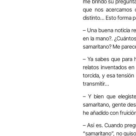
me brindó su pregunta
que nos acercamos c
distinto… Esto forma pa
– Una buena noticia rev
en la mano?. ¿Cuántos
samaritano? Me parece
– Ya sabes que para h
relatos inventados en
torcida, y esa tensió
transmitir…
– Y bien que elegiste
samaritano, gente desp
he añadido con fruició
– Así es. Cuando pregu
“samaritano”, no quiso 