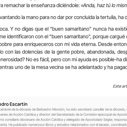
ara remachar la enseñanza diciéndole:
«Anda, haz tú lo mis
vantando la mano para no dar por concluida la tertulia, ha 
toca. Y no digas que el “buen samaritano” nunca ha exist
 me identificaron con el “buen samaritano”, porque cargué
pobre para enriqueceros con mi vida eterna. Desde ento
 con las dolencias de la gente pobre, abandonada, desp
nerosidad? No es fácil, pero con mi ayuda es posible-ha 
 mientras uno de la mesa vecina se ha adelantado y ha paga
Este art
edro Escartín
cerdote de la diócesis de Barbastro-Monzón, ha sido secretario canciller de la diócesis, c
venes de Acción Católica y director del Secretariado de la Comisión episcopal de Aposto
mo consiliario diocesano de Acción Católica y delegado de Apostolado Seglar, responsa
tenta. Ha publicado numerosos libros y estudios relacionados con el laicado, coordinad