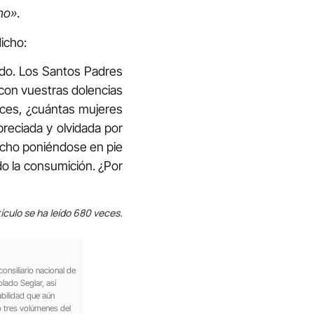
mo»
.
dicho:
ido. Los Santos Padres
 con vuestras dolencias
nces, ¿cuántas mujeres
reciada y olvidada por
dicho poniéndose en pie
do la consumición. ¿Por
ículo se ha leído 680 veces.
onsiliario nacional de
lado Seglar, así
bilidad que aún
o tres volúmenes del