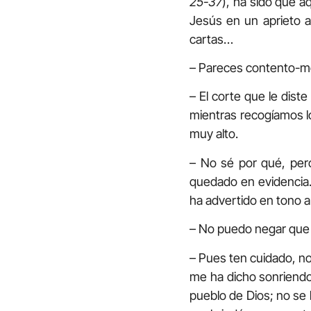
25-37
), ha sido que a
Jesús en un aprieto a
cartas…
– Pareces contento-me 
– El corte que le dist
mientras recogíamos l
muy alto.
– No sé por qué, per
quedado en evidencia.
ha advertido en tono 
– No puedo negar que l
– Pues ten cuidado, no 
me ha dicho sonriendo
pueblo de Dios; no se