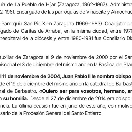
uia de La Pueblo de Híjar (Zaragoza, 1962-1967). Administr
2-196). Encargado de las parroquias de Vinaceite y Almochue
a Parroquia San Pío X en Zaragoza (1969-1983). Coadjutor de
gado de Cáritas de Arrabal, en la misma ciudad, entre 19
resbiteral de la diócesis y entre 1980-1981 fue Consiliario 
uxiliar de Zaragoza el 9 de noviembre de 2000 por el Sant
iscopal el 3 de diciembre del mismo año en la Basílica del Pilar
l 11 de noviembre de 2004, Juan Pablo II le nombra obis
e el 19 de diciembre del mismo año en la catedral de Barbastr
ral de Barbastro.
«Quiero ser para vosotros, hermano, a
 su homilía.
Desde el 27 de diciembre de 2014 era obispo 
ncia. La última ocasión fue en junio de este año, con motiv
rsario de la Procesión General del Santo Entierro.