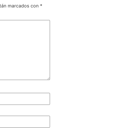
stán marcados con
*