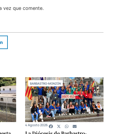
ma vez que comente.
In
BARBASTRO-MONZÓN
4 Agosto 2026
uesta
La Diócesis de Barbastro-