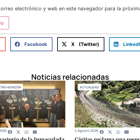
orreo electrónico y web en este navegador para la próxi
l
Facebook
X (Twitter)
Linked
Noticias relacionadas
STRO-MONZÓN
ACTUALIDAD
2026
4 Agosto 2026
asterio de la Inmaculada
Cáritas reclama una resp