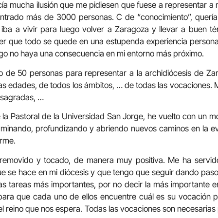
ía mucha ilusión que me pidiesen que fuese a representar a 
trado más de 3000 personas. C de “conocimiento”, quer
í iba a vivir para luego volver a Zaragoza y llevar a buen té
ser que todo se quede en una estupenda experiencia personal
ego no haya una consecuencia en mi entorno más próximo.
po de 50 personas para representar a la archidiócesis de Za
s edades, de todos los ámbitos, … de todas las vocaciones. 
onsagradas, …
la Pastoral de la Universidad San Jorge, he vuelto con un m
aminando, profundizando y abriendo nuevos caminos en la ev
erme.
removido y tocado, de manera muy positiva. Me ha servido
ue se hace en mi diócesis y que tengo que seguir dando p
s tareas más importantes, por no decir la más importante en 
 para que cada uno de ellos encuentre cuál es su vocación p
del reino que nos espera. Todas las vocaciones son necesarias 