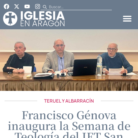
TERUEL Y ALBARRACÍN
Francisco Génova
inaugura la Semana de
Teología del IET San