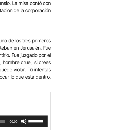
ensio. La misa contó con
ación de la corporación
 uno de los tres primeros
teban en Jerusalén. Fue
irio. Fue juzgado por el
, hombre cruel, si crees
uede violar. Tú intentas
ocar lo que está dentro,
Utiliza
00:00
las