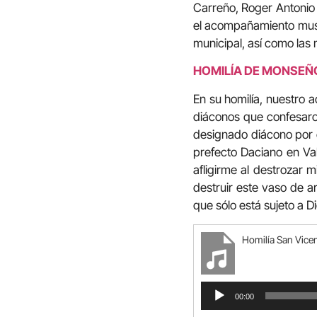
Carreño, Roger Antonio 
el acompañamiento musi
municipal, así como las 
HOMILÍA DE MONSEÑ
En su homilía, nuestro a
diáconos que confesaro
designado diácono por e
prefecto Daciano en Val
afligirme al destrozar 
destruir este vaso de a
que sólo está sujeto a Dio
Homilía San Vice
Reproductor
00:00
de