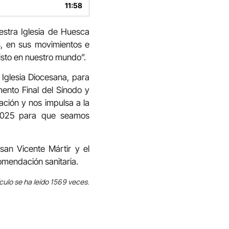
teclas
11:58
de
flecha
estra Iglesia de Huesca
arriba/abajo
, en sus movimientos e
para
aumentar
isto en nuestro mundo”.
o
disminuir
 Iglesia Diocesana, para
el
ento Final del Sínodo y
volumen.
ación y nos impulsa a la
 2025 para que seamos
san Vicente Mártir y el
omendación sanitaria.
ículo se ha leído 1569 veces.