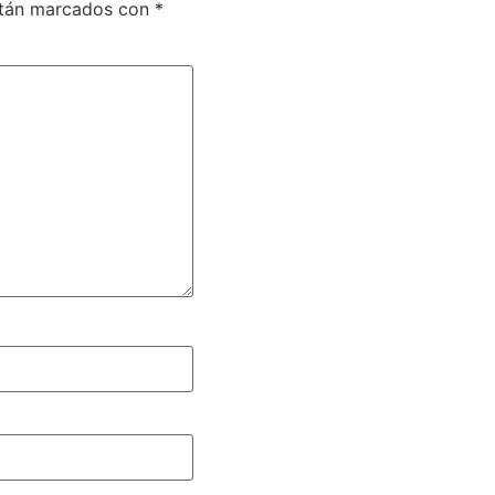
stán marcados con
*