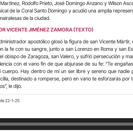
Martínez, Rodolfo Prieto, José Domingo Anzano y Wilson Asc
cal de la Coral Santo Domingo y acudió una amplia represent
mairalesas de la ciudad.
OR VICENTE JIMÉNEZ ZAMORA (TEXTO)
dministrador apostólico glosó la figura de san Vicente Mártir,
n la fe con su sangre, junto a san Lorenzo en Roma y san Es
l obispo de Zaragoza, san Valero, y sufrió persecución y mart
encia con el vano fin de que abjurase de su fe: “Te engañas
mi cuerpo. Hay dentro de mí un ser libre y sereno que nadie p
rcilla, destinado a romperse, pero en vano te esforzarás por t
s”, le dijo.
nte 22-1-25