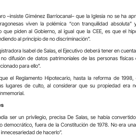
o –insiste Giménez Barriocanal– que la Iglesia no se ha ap
 aragonesas viven la polémica “con tranquilidad absoluta” 
 que piden al Gobierno, al igual que la CEE, es que el hip
diendo al principio de no discriminación”.
gistradora Isabel de Salas, el Ejecutivo deberá tener en cuent
no difusión de datos patrimoniales de las personas físicas 
rcionado para ello”.
ue el Reglamento Hipotecario, hasta la reforma de 1998, 
sus lugares de culto, al considerar que su propiedad era no
inmemorial.
es
ía ser un privilegio, precisa De Salas, se había convertid
 democrático, fuera de la Constitución de 1978. No era una p
a innecesariedad de hacerlo”.