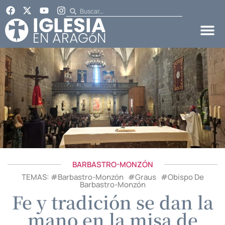
BARBASTRO-MONZÓN
TEMAS: #
Barbastro-Monzón
#
Graus
#
Obispo De
Barbastro-Monzón
Fe y tradición se dan la
mano en la misa de