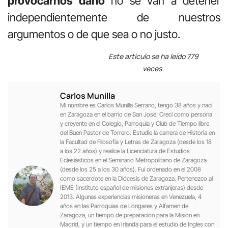
provocarnos daño
no se van a detener
independientemente de nuestros
argumentos o de que sea o no justo.
Este artículo se ha leído 779
veces.
Carlos Munilla
Mi nombre es Carlos Munilla Serrano, tengo 38 años y nací
en Zaragoza en el barrio de San José. Crecí como persona
y creyente en el Colegio, Parroquia y Club de Tiempo libre
del Buen Pastor de Torrero. Estudie la carrera de Historia en
la Facultad de Filosofía y Letras de Zaragoza (desde los 18
a los 22 años) y realice la Licenciatura de Estudios
Eclesiásticos en el Seminario Metropolitano de Zaragoza
(desde los 25 a los 30 años). Fui ordenado en el 2008
como sacerdote en la Diócesis de Zaragoza. Pertenezco al
IEME (Instituto español de misiones extranjeras) desde
2013. Algunas experiencias misioneras en Venezuela, 4
años en las Parroquias de Longares y Alfamen de
Zaragoza, un tiempo de preparación para la Misión en
Madrid, y un tiempo en Irlanda para el estudio de Ingles con