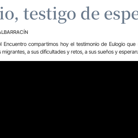
io, testigo de esp
 ALBARRACÍN
l Encuentro compartimos hoy el testimonio de Eulogio que 
 migrantes, a sus dificultades y retos, a sus sueños y esperan