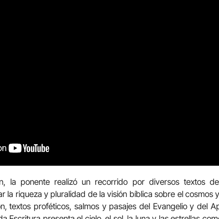
ón, la ponente realizó un recorrido por diversos textos d
la riqueza y pluralidad de la visión bíblica sobre el cosmos 
ón, textos proféticos, salmos y pasajes del Evangelio y del Ap
Escritura presenta el cielo, el sol, la luna y las estrellas co