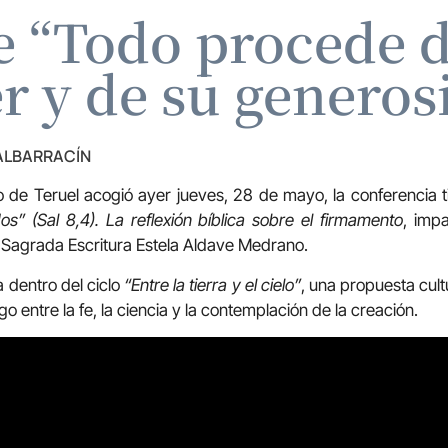
e “Todo procede d
r y de su generos
 ALBARRACÍN
o de Teruel acogió ayer jueves, 28 de mayo, la conferencia t
os” (Sal 8,4). La reflexión bíblica sobre el firmamento
, imp
 Sagrada Escritura Estela Aldave Medrano.
 dentro del ciclo
“Entre la tierra y el cielo”
, una propuesta cultu
go entre la fe, la ciencia y la contemplación de la creación.